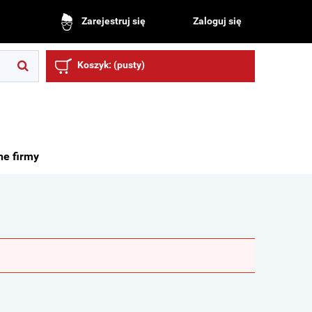
Zaloguj się
Zarejestruj się
Koszyk:
(pusty)
ne firmy