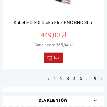
Kabel HD-SDI Draka Flex BNC-BNC 30m
449,00 zł
Cena netto:
365,04 zł
kup
«
1
2
3
4
5
...
9
»
DLA KLIENTÓW