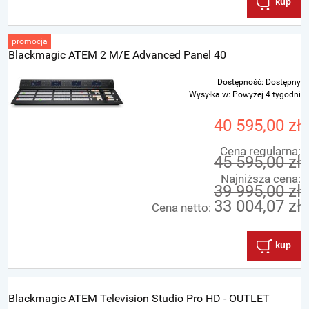
kup
promocja
Blackmagic ATEM 2 M/E Advanced Panel 40
Dostępność:
Dostępny
Wysyłka w:
Powyżej 4 tygodni
40 595,00 zł
Cena regularna:
45 595,00 zł
Najniższa cena:
39 995,00 zł
33 004,07 zł
Cena netto:
kup
Blackmagic ATEM Television Studio Pro HD - OUTLET