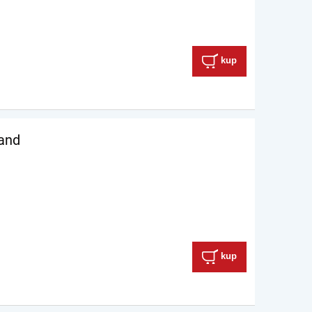
kup
and
kup