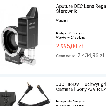
Aputure DEC Lens Regai
Sterownik
Wynajmij
Dostępność:
Dostępny
Wysyłka w:
24 godziny
2 995,00 zł
2 434,96 zł
Cena netto:
JJC HR-DV – uchwyt gr
Camera i Sony A/V R 
Dostępność:
Dostępny
Wysyłka w:
24 godziny