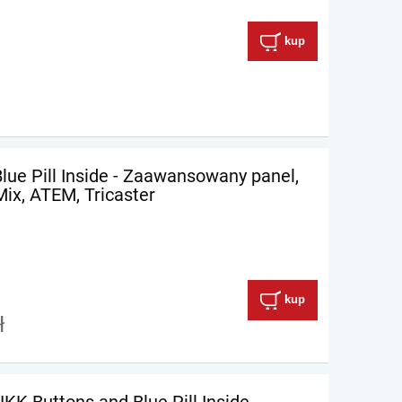
kup
Blue Pill Inside - Zaawansowany panel,
ix, ATEM, Tricaster
kup
ł
KK Buttons and Blue Pill Inside -