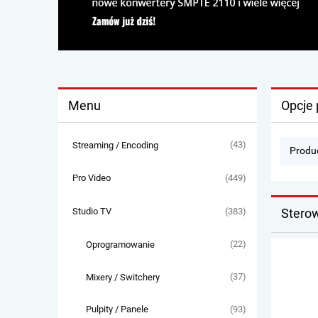
Menu
Opcje 
(43)
Streaming / Encoding
Produc
(449)
Pro Video
(383)
Stero
Studio TV
(22)
Oprogramowanie
(37)
Mixery / Switchery
(93)
Pulpity / Panele