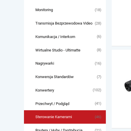
(18)
Monitoring
(28)
Transmisja Bezprzewodowa Video
(6)
Komunikacja / Interkom
(8)
Wirtualne Studio - Ultimatte
(16)
Nagrywarki
(7)
Konwersja Standardów
(102)
Konwertery
(41)
Przechwyt / Podgląd
(46)
Sterowanie Kamerami
(21)
Routery / Huby / Dystrybucja