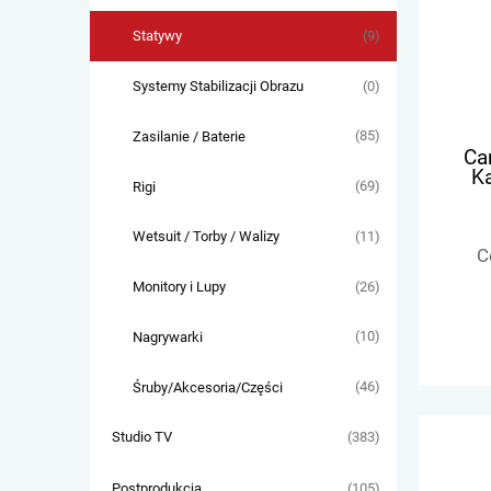
(9)
Statywy
(0)
Systemy Stabilizacji Obrazu
(85)
Zasilanie / Baterie
Ca
K
(69)
Rigi
(11)
Wetsuit / Torby / Walizy
C
(26)
Monitory i Lupy
(10)
Nagrywarki
(46)
Śruby/Akcesoria/Części
(383)
Studio TV
(105)
Postprodukcja