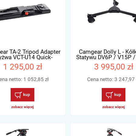
ar TA-2 Tripod Adapter
Camgear Dolly L - Kół
Łyżwa VCT-U14 Quick-
Statywu DV6P / V15P 
Release
1 295,00 zł
3 995,00 zł
ena netto:
1 052,85 zł
Cena netto:
3 247,97 
kup
kup
zobacz więcej
zobacz więcej