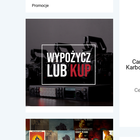
Promocje
Ca
Karb
Ce