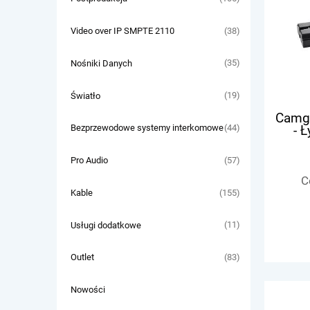
(38)
Video over IP SMPTE 2110
(35)
Nośniki Danych
(19)
Światło
Camge
- 
(44)
Bezprzewodowe systemy interkomowe
(57)
Pro Audio
C
(155)
Kable
(11)
Usługi dodatkowe
(83)
Outlet
Nowości