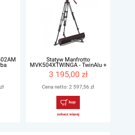
K502AM
Statyw Manfrotto
rba
MVK504XTWINGA - TwinAlu +
głowica 504X - dolna
3 195,00 zł
rozpórka
zł
Cena netto:
2 597,56 zł
kup
zobacz więcej