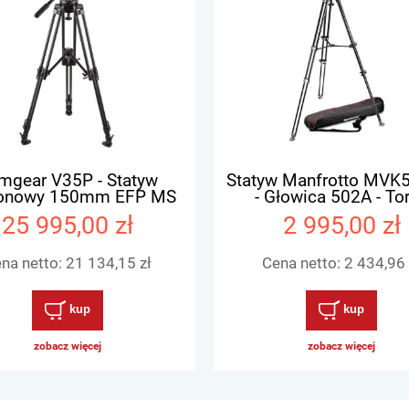
mgear V35P - Statyw
Statyw Manfrotto MV
onowy 150mm EFP MS
- Głowica 502A - To
25 995,00 zł
2 995,00 zł
na netto:
21 134,15 zł
Cena netto:
2 434,96 
kup
kup
zobacz więcej
zobacz więcej