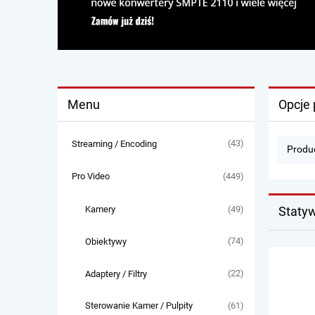
Menu
Opcje 
(43)
Streaming / Encoding
Produc
(449)
Pro Video
(49)
Staty
Kamery
(74)
Obiektywy
(22)
Adaptery / Filtry
(61)
Sterowanie Kamer / Pulpity