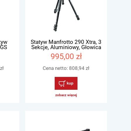
tyw
Statyw Manfrotto 290 Xtra, 3
 GS
Sekcje, Aluminiowy, Głowica
Wideo 128RC
995,00 zł
zł
Cena netto:
808,94 zł
kup
zobacz więcej