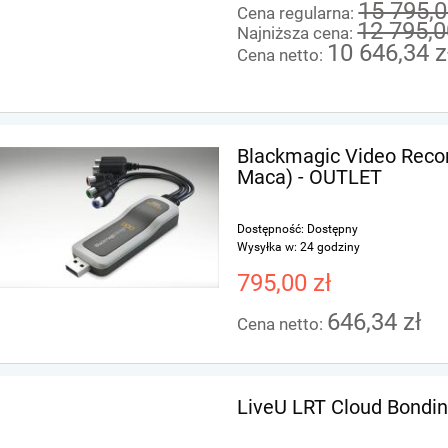
15 795,0
Cena regularna:
12 795,0
Najniższa cena:
10 646,34 z
Cena netto:
Blackmagic Video Recor
Maca) - OUTLET
Dostępność:
Dostępny
Wysyłka w:
24 godziny
795,00 zł
646,34 zł
Cena netto:
LiveU LRT Cloud Bondi