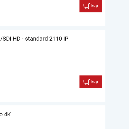
kup
/SDI HD - standard 2110 IP
kup
ro 4K