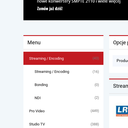
Menu
Opcje 
(43)
Streaming / Encoding
Produc
(16)
Streaming / Encoding
(0)
Bonding
Stream
(2)
NDI
(449)
Pro Video
(388)
Studio TV