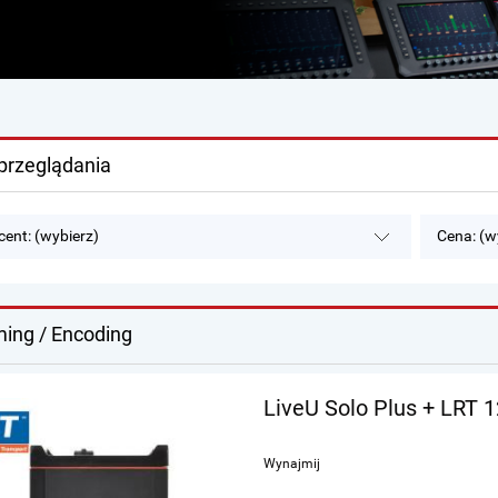
przeglądania
ent: (wybierz)
Cena: (w
ing / Encoding
LiveU Solo Plus + LRT 
Wynajmij