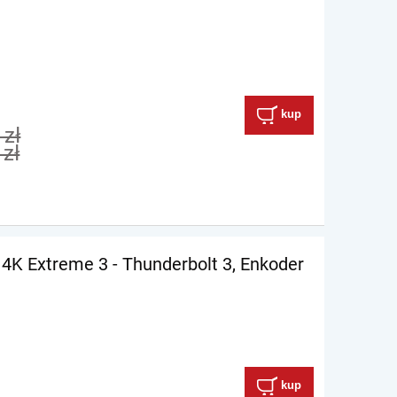
kup
 zł
 zł
 4K Extreme 3 - Thunderbolt 3, Enkoder
kup