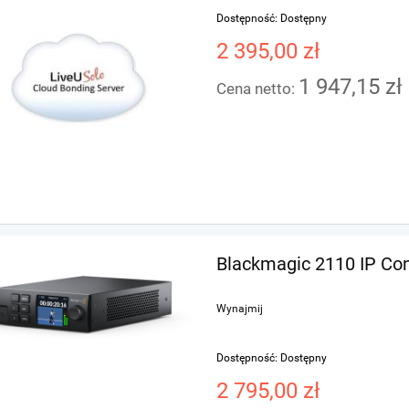
Dostępność:
Dostępny
2 395,00 zł
1 947,15 zł
Cena netto:
c Pocket Cinema Camera
Blackmagic DaVinci Resolve Stu
Pro EVF
21 - Licencja Elektroniczna
1 595,00 zł
1 245,00 zł
Blackmagic 2110 IP Co
2 595,00 zł
1 395,00 z
gularna:
Cena regularna:
1 295,00 zł
1 295,00 z
za cena:
Najniższa cena:
Wynajmij
kup
kup
Dostępność:
Dostępny
2 795,00 zł