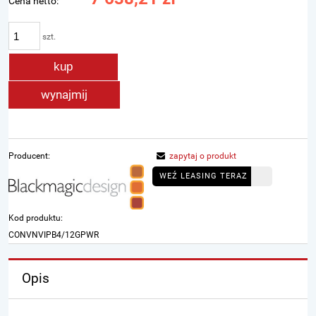
Cena netto:
szt.
kup
wynajmij
Producent:
zapytaj o produkt
WEŹ LEASING TERAZ
Kod produktu:
CONVNVIPB4/12GPWR
Opis