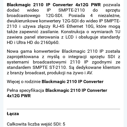
Blackmagic 2110 IP Converter 4x12G PWR
pozwala
dodać wideo IP SMPTE-2110 do sprzętu
broadcastowego 12G-SDI. Posiada 4 niezależne,
dwukierunkowe konwertery 12G-SDI do wideo IP SMPTE-
2110 i używa złączy RJ-45 Ethernet 10G, które mogą
także zapewnić zasilanie. Konstrukcja o wymiarach 1U
zawiera panel sterowania z LCD i obsługuje standardy
HD i Ultra HD do 2160p60.
Nowa gama konwerterów Blackmagic 2110 IP została
zaprojektowana z myślą o integracji sprzętu SDI z
systemami broadcastowymi 2110 IP zgodnymi ze
standardem SMPTE ST-2110. Są dedykowane klientom
z branży broadcast, produkcji na żywo i AV.
Więcej o rodzinie
Blackmagic 2110 IP Converter
Pełna specyfikacja
Blackmagic 2110 IP Converter
4x12G PWR
Łącza
Całkowita liczba wejść SDI: 5