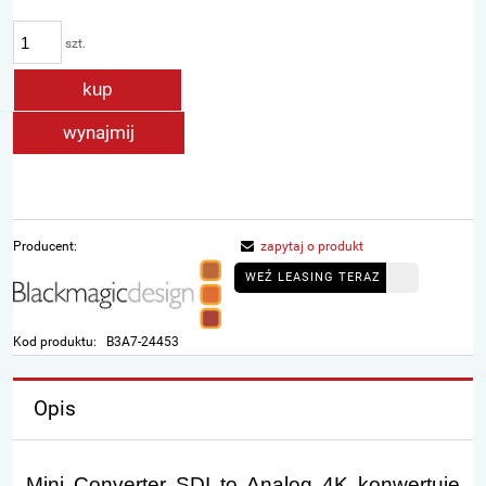
szt.
kup
wynajmij
Producent:
zapytaj o produkt
WEŹ LEASING TERAZ
Kod produktu:
B3A7-24453
Opis
Mini Converter SDI to Analog 4K konwertuje