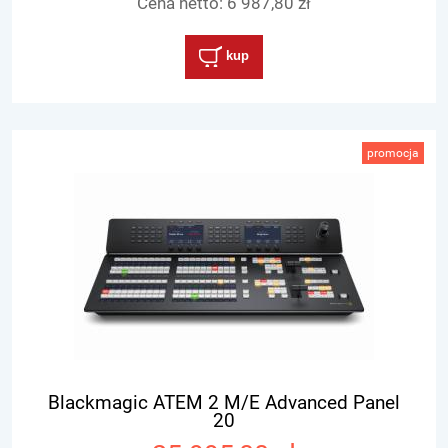
Cena netto:
6 987,80 zł
kup
promocja
Blackmagic ATEM 2 M/E Advanced Panel
20