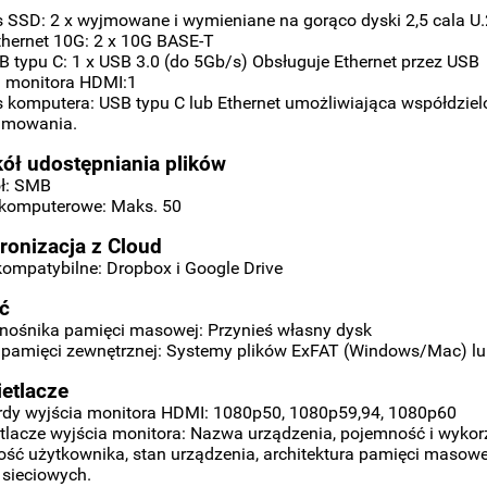
js SSD: 2 x wyjmowane i wymieniane na gorąco dyski 2,5 cala U
thernet 10G: 2 x 10G BASE-T
B typu C: 1 x USB 3.0 (do 5Gb/s) Obsługuje Ethernet przez USB
a monitora HDMI:1
js komputera: USB typu C lub Ethernet umożliwiająca współdzielo
amowania.
kół udostępniania plików
ół: SMB
 komputerowe: Maks. 50
ronizacja z Cloud
kompatybilne: Dropbox i Google Drive
ć
nośnika pamięci masowej: Przynieś własny dysk
 pamięci zewnętrznej: Systemy plików ExFAT (Windows/Mac) l
etlacze
rdy wyjścia monitora HDMI: 1080p50, 1080p59,94, 1080p60
lacze wyjścia monitora: Nazwa urządzenia, pojemność i wykor
ść użytkownika, stan urządzenia, architektura pamięci masowej
sieciowych.