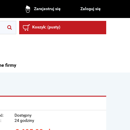
Zaloguj się
Zarejestruj się
Koszyk:
(pusty)
ne firmy
ć:
Dostępny
:
24 godziny