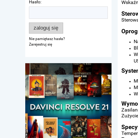
Hasło:
Wskaźni
Stero
Sterowa
zaloguj się
Oprog
Nie pamiętasz hasła?
N
Zarejestruj się
B
W
U
Syste
M
M
W
Wymog
Zasilan
Zużycie
Specy
Tempera