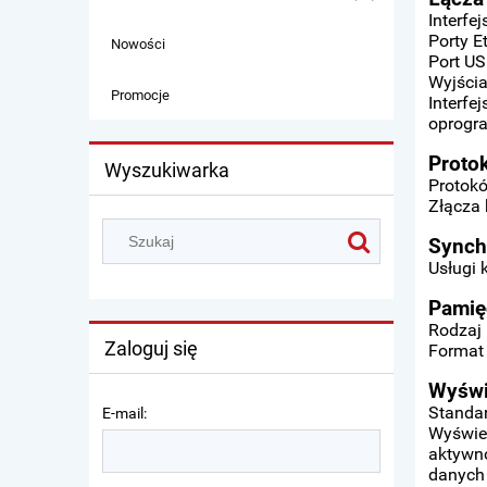
Interfe
Porty E
Nowości
Port US
Wyjści
Promocje
Interfe
oprogr
Proto
Wyszukiwarka
Protok
Złącza
Synch
Usługi 
Pamię
Rodzaj 
Zaloguj się
Format
Wyświ
Standa
E-mail:
Wyświet
aktywno
danych 