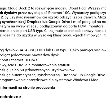
gic Cloud Dock 2 to rozwinięcie modelu
Cloud Pod
. Wyższy m
ch dysków
przez szybką sieć Ethernet 10G. Wystarczy podłączy
.2
, by uzyskać niesamowicie szybki odczyt i zapis danych. Mo
synchronizacji Dropbox lub Google Drive
i mieć podgląd na no
istym na wyświetlaczu podłączonym do portu HDMI monitora. 
hernet przez port USB typu C i zajmuje szerokość połowy racka,
 idealną do użytku w wysokiej klasy produkcjach filmowych i t
żyj dysków SATA SSD, HDD lub USB typu C jako pamięci sieciow
odłącz jedocześnie nawet dwa dyski
x port Ethernet 10 Gb/s
x wyjście HDMI dla monitorowania statusu
bsługuje do 50 jednoczesnych użytkowników
bsługa automatycznej synchronizacji Dropbox lub Google Drive
programowanie narzędziowe dla systemów Windows i Mac
informacji
na stronie producenta
techniczne