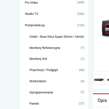
(449)
Pro Video
(383)
Studio TV
(105)
Postprodukcja
(6)
Cintel - Skan Klisz Super 35mm i 16mm
(1)
Monitory Referencyjne
(1)
Monitory GUI
(40)
Przechwyt / Podgląd
(9)
Workstation
(7)
Oprogramowanie
Opis
(27)
Panele