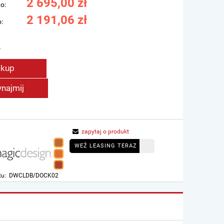
2 695,00 zł
o:
2 191,06 zł
:
.
kup
najmij
zapytaj o produkt
WEŹ LEASING TERAZ
tu:
DWCLDB/DOCK02