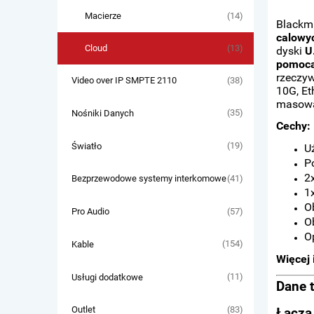
(14)
Macierze
Blackma
calowy
(13)
Cloud
dyski
U
pomocą 
rzeczyw
(38)
Video over IP SMPTE 2110
10G, Et
masową,
(35)
Nośniki Danych
Cechy:
(19)
Światło
U
P
2
(41)
Bezprzewodowe systemy interkomowe
1
O
(57)
Pro Audio
O
O
(154)
Kable
Więcej 
(11)
Usługi dodatkowe
Dane 
(83)
Outlet
Łącza