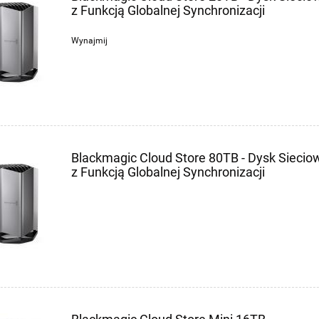
z Funkcją Globalnej Synchronizacji
Wynajmij
Blackmagic Cloud Store 80TB - Dysk Sieci
z Funkcją Globalnej Synchronizacji
c Pocket Cinema Camera
Blackmagic DaVinci Resolve Stu
Pro EVF
21 - Licencja Elektroniczna
1 595,00 zł
1 245,00 zł
2 595,00 zł
1 395,00 z
gularna:
Cena regularna:
1 295,00 zł
1 295,00 z
za cena:
Najniższa cena: