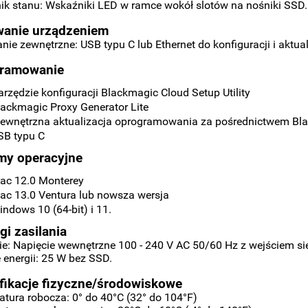
k stanu: Wskaźniki LED w ramce wokół slotów na nośniki SSD.
wanie urządzeniem
nie zewnętrzne: USB typu C lub Ethernet do konfiguracji i aktu
ramowanie
arzędzie konfiguracji Blackmagic Cloud Setup Utility
lackmagic Proxy Generator Lite
ewnętrzna aktualizacja oprogramowania za pośrednictwem Bla
SB typu C
my operacyjne
ac 12.0 Monterey
ac 13.0 Ventura lub nowsza wersja
indows 10 (64-bit) i 11.
i zasilania
ie: Napięcie wewnętrzne 100 - 240 V AC 50/60 Hz z wejściem s
 energii: 25 W bez SSD.
fikacje fizyczne/środowiskowe
tura robocza: 0° do 40°C (32° do 104°F)