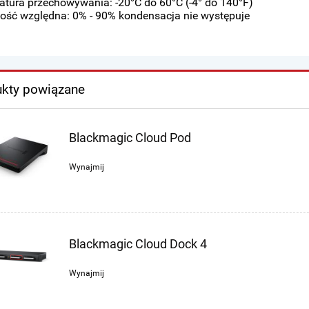
tura przechowywania: -20°C do 60°C (-4° do 140°F)
ość względna: 0% - 90% kondensacja nie występuje
kty powiązane
Blackmagic Cloud Pod
Wynajmij
Blackmagic Cloud Dock 4
Wynajmij