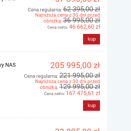
62 395,00 zł
Cena regularna:
Najniższa cena z 30 dni przed
36 995,00 zł
obniżką:
46 662,60 zł
Cena netto:
kup
205 995,00 zł
owy NAS
221 995,00 zł
Cena regularna:
Najniższa cena z 30 dni przed
dio
Blackmagic URSA Viewfinder
Blackmagic ATEM
129 995,00 zł
obniżką:
Pane
167 475,61 zł
Cena netto:
5 595,00 zł
23 295
kup
ł
7 195,00 zł
Cena regularna:
Cena regularna:
ł
5 395,00 zł
Najniższa cena:
Najniższa cena: