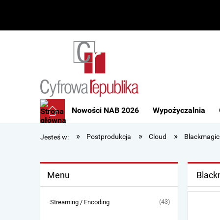
Nowości NAB 2026
Wypożyczalnia
»
»
»
Postprodukcja
Cloud
Blackmagic
Jesteś w:
Menu
Black
(43)
Streaming / Encoding