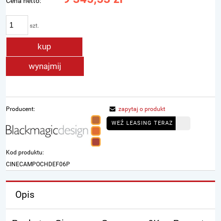
Cena netto:
szt.
kup
wynajmij
Producent:
zapytaj o produkt
WEŹ LEASING TERAZ
Kod produktu:
CINECAMPOCHDEF06P
Opis