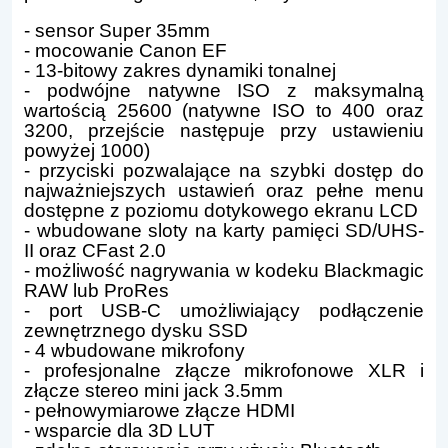
- sensor Super 35mm
- mocowanie Canon EF
- 13-bitowy zakres dynamiki tonalnej
- podwójne natywne ISO z maksymalną
wartością 25600 (natywne ISO to 400 oraz
3200, przejście następuje przy ustawieniu
powyżej 1000)
- przyciski pozwalające na szybki dostęp do
najważniejszych ustawień oraz pełne menu
dostępne z poziomu dotykowego ekranu LCD
- wbudowane sloty na karty pamięci SD/UHS-
II oraz CFast 2.0
- możliwość nagrywania w kodeku Blackmagic
RAW lub ProRes
- port USB-C umożliwiający podłączenie
zewnętrznego dysku SSD
- 4 wbudowane mikrofony
- profesjonalne złącze mikrofonowe XLR i
złącze stereo mini jack 3.5mm
- pełnowymiarowe złącze HDMI
- wsparcie dla 3D LUT