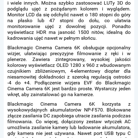
i wiele innych. Można szybko zastosować LUTy 3D do
podglądu ujęć z pożądanym kolorem i wyglądem.
Monitor LCD da się odchylić nawet o 180 stopni do góry
na płasko lub 47 stopni do dołu, co ułatwia
monitorowanie ujęć z dowolnej pozycji. Ponadto
wyświetlacz HDR ma jasność 1500 nitów, idealną do
kadrowania ujęć nawet w pełnym słońcu.
Blackmagic Cinema Camera 6K obsługuje opcjonalny
wizjer, ułatwiając precyzyjne filmowanie z ręki i w
plenerze. Zawiera zintegrowany, wysokiej jakości
kolorowy wyświetlacz OLED 1280 x 960 z wbudowanym
czujnikiem zbliżeniowym, 4-elementowy diopter dla
niesamowitej dokładności z szeroką regulacją ostrości
-4 do +4. Podłączenie wizjera EVF do Blackmagic
Cinema Camera 6K jest bardzo proste. Wystarczy jeden
wkręt, aby zainstalować go na kamerze.
Blackmagic Cinema Camera 6K korzysta z
wysokowydajnych akumulatorów NP-F570. Blokowane
złącze zasilania DC zapobiega utracie zasilania podczas
filmowania. Co więcej, dołączony zestaw wtyczek AC
umożliwia zasilanie kamery lub ładowanie akumulatora,
gdy kamera nie jest używana. Nawet port USB typu C