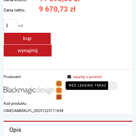
9 670,73 zł
Cena netto:
szt.
kup
wynajmij
Producent:
zapytaj o produkt
WEŹ LEASING TERAZ
Kod produktu:
CINECAM60KLFL_20251223111658
Opis