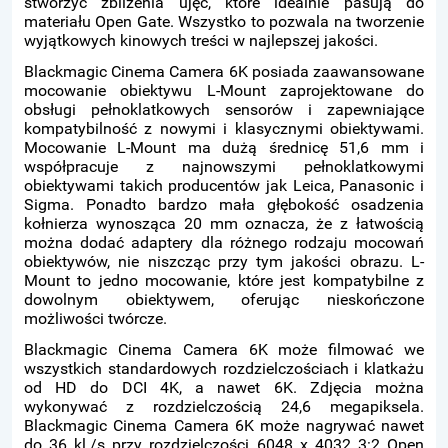
stworzyć zbliżenia ujęć, które idealnie pasują do
materiału Open Gate. Wszystko to pozwala na tworzenie
wyjątkowych kinowych treści w najlepszej jakości.
Blackmagic Cinema Camera 6K posiada zaawansowane
mocowanie obiektywu L-Mount zaprojektowane do
obsługi pełnoklatkowych sensorów i zapewniające
kompatybilność z nowymi i klasycznymi obiektywami.
Mocowanie L-Mount ma dużą średnicę 51,6 mm i
współpracuje z najnowszymi pełnoklatkowymi
obiektywami takich producentów jak Leica, Panasonic i
Sigma. Ponadto bardzo mała głębokość osadzenia
kołnierza wynosząca 20 mm oznacza, że z łatwością
można dodać adaptery dla różnego rodzaju mocowań
obiektywów, nie niszcząc przy tym jakości obrazu. L-
Mount to jedno mocowanie, które jest kompatybilne z
dowolnym obiektywem, oferując nieskończone
możliwości twórcze.
Blackmagic Cinema Camera 6K może filmować we
wszystkich standardowych rozdzielczościach i klatkażu
od HD do DCI 4K, a nawet 6K. Zdjęcia można
wykonywać z rozdzielczością 24,6 megapiksela.
Blackmagic Cinema Camera 6K może nagrywać nawet
do 36 kl./s przy rozdzielczości 6048 x 4032 3:2 Open