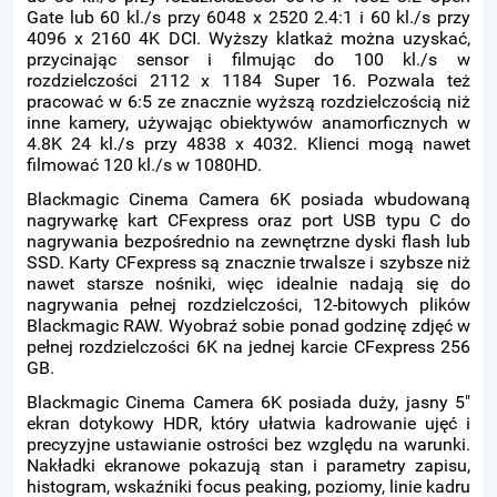
Gate lub 60 kl./s przy 6048 x 2520 2.4:1 i 60 kl./s przy
4096 x 2160 4K DCI. Wyższy klatkaż można uzyskać,
przycinając sensor i filmując do 100 kl./s w
rozdzielczości 2112 x 1184 Super 16. Pozwala też
pracować w 6:5 ze znacznie wyższą rozdzielczością niż
inne kamery, używając obiektywów anamorficznych w
4.8K 24 kl./s przy 4838 x 4032. Klienci mogą nawet
filmować 120 kl./s w 1080HD.
Blackmagic Cinema Camera 6K posiada wbudowaną
nagrywarkę kart CFexpress oraz port USB typu C do
nagrywania bezpośrednio na zewnętrzne dyski flash lub
SSD. Karty CFexpress są znacznie trwalsze i szybsze niż
nawet starsze nośniki, więc idealnie nadają się do
nagrywania pełnej rozdzielczości, 12-bitowych plików
Blackmagic RAW. Wyobraź sobie ponad godzinę zdjęć w
pełnej rozdzielczości 6K na jednej karcie CFexpress 256
GB.
Blackmagic Cinema Camera 6K posiada duży, jasny 5"
ekran dotykowy HDR, który ułatwia kadrowanie ujęć i
precyzyjne ustawianie ostrości bez względu na warunki.
Nakładki ekranowe pokazują stan i parametry zapisu,
histogram, wskaźniki focus peaking, poziomy, linie kadru