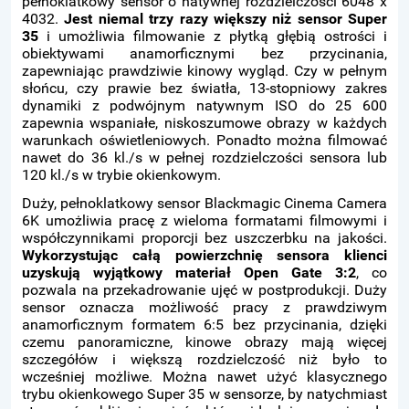
pełnoklatkowy sensor o natywnej rozdzielczości 6048 x
4032.
Jest niemal trzy razy większy niż sensor Super
35
i umożliwia filmowanie z płytką głębią ostrości i
obiektywami anamorficznymi bez przycinania,
zapewniając prawdziwie kinowy wygląd. Czy w pełnym
słońcu, czy prawie bez światła, 13-stopniowy zakres
dynamiki z podwójnym natywnym ISO do 25 600
zapewnia wspaniałe, niskoszumowe obrazy w każdych
warunkach oświetleniowych. Ponadto można filmować
nawet do 36 kl./s w pełnej rozdzielczości sensora lub
120 kl./s w trybie okienkowym.
Duży, pełnoklatkowy sensor Blackmagic Cinema Camera
6K umożliwia pracę z wieloma formatami filmowymi i
współczynnikami proporcji bez uszczerbku na jakości.
Wykorzystując całą powierzchnię sensora klienci
uzyskują wyjątkowy materiał Open Gate 3:2
, co
pozwala na przekadrowanie ujęć w postprodukcji. Duży
sensor oznacza możliwość pracy z prawdziwym
anamorficznym formatem 6:5 bez przycinania, dzięki
czemu panoramiczne, kinowe obrazy mają więcej
szczegółów i większą rozdzielczość niż było to
wcześniej możliwe. Można nawet użyć klasycznego
trybu okienkowego Super 35 w sensorze, by natychmiast