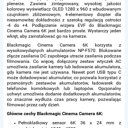
plenerze. Zawiera zintegrowany, wysokiej jakości
kolorowy wyświetlacz OLED 1280 x 960 z wbudowanym
czujnikiem zbliżeniowym, 4-elementowy diopter dla
niesamowitej dokładności z szeroką regulacją ostrości
-4 do +4. Podłączenie wizjera EVF do Blackmagic
Cinema Camera 6K jest bardzo proste. Wystarczy jeden
wkręt, aby zainstalować go na kamerze.
Blackmagic Cinema Camera 6K korzysta z
wysokowydajnych akumulatorów NP-F570. Blokowane
złącze zasilania DC zapobiega utracie zasilania podczas
filmowania. Co więcej, dołączony zestaw wtyczek AC
umożliwia zasilanie kamery lub ładowanie akumulatora,
gdy kamera nie jest używana. Nawet port USB typu C
może doładowywać akumulator, co pozwala korzystać z
przenośnych zestawów akumulatorów, ładowarek do
telefonów komórkowych lub laptopów. Opcjonalny
uchwyt umożliwia dodanie dodatkowych akumulatorów,
co znacznie wydłuża czas pracy kamery, pozwalając
filmować przez cały dzień.
Główne cechy Blackmagic Cinema Camera 6K:
Pełnoklatkowy sensor 6K 36 x 24 mm z