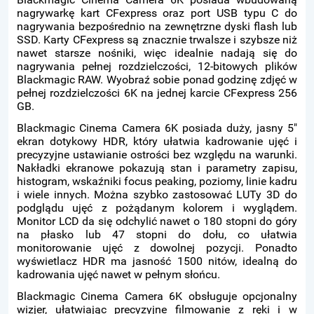
nagrywarkę kart CFexpress oraz port USB typu C do
nagrywania bezpośrednio na zewnętrzne dyski flash lub
SSD. Karty CFexpress są znacznie trwalsze i szybsze niż
nawet starsze nośniki, więc idealnie nadają się do
nagrywania pełnej rozdzielczości, 12-bitowych plików
Blackmagic RAW. Wyobraź sobie ponad godzinę zdjęć w
pełnej rozdzielczości 6K na jednej karcie CFexpress 256
GB.
Blackmagic Cinema Camera 6K posiada duży, jasny 5"
ekran dotykowy HDR, który ułatwia kadrowanie ujęć i
precyzyjne ustawianie ostrości bez względu na warunki.
Nakładki ekranowe pokazują stan i parametry zapisu,
histogram, wskaźniki focus peaking, poziomy, linie kadru
i wiele innych. Można szybko zastosować LUTy 3D do
podglądu ujęć z pożądanym kolorem i wyglądem.
Monitor LCD da się odchylić nawet o 180 stopni do góry
na płasko lub 47 stopni do dołu, co ułatwia
monitorowanie ujęć z dowolnej pozycji. Ponadto
wyświetlacz HDR ma jasność 1500 nitów, idealną do
kadrowania ujęć nawet w pełnym słońcu.
Blackmagic Cinema Camera 6K obsługuje opcjonalny
wizjer, ułatwiając precyzyjne filmowanie z ręki i w