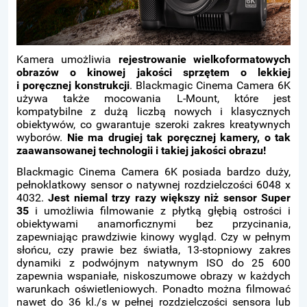
Kamera umożliwia
rejestrowanie wielkoformatowych
obrazów o kinowej jakości sprzętem o lekkiej
i poręcznej konstrukcji
. Blackmagic Cinema Camera 6K
używa także mocowania L-Mount, które jest
kompatybilne z dużą liczbą nowych i klasycznych
obiektywów, co gwarantuje szeroki zakres kreatywnych
wyborów.
Nie ma drugiej tak poręcznej kamery, o tak
zaawansowanej technologii i takiej jakości obrazu!
Blackmagic Cinema Camera 6K posiada bardzo duży,
pełnoklatkowy sensor o natywnej rozdzielczości 6048 x
4032.
Jest niemal trzy razy większy niż sensor Super
35
i umożliwia filmowanie z płytką głębią ostrości i
obiektywami anamorficznymi bez przycinania,
zapewniając prawdziwie kinowy wygląd. Czy w pełnym
słońcu, czy prawie bez światła, 13-stopniowy zakres
dynamiki z podwójnym natywnym ISO do 25 600
zapewnia wspaniałe, niskoszumowe obrazy w każdych
warunkach oświetleniowych. Ponadto można filmować
nawet do 36 kl./s w pełnej rozdzielczości sensora lub