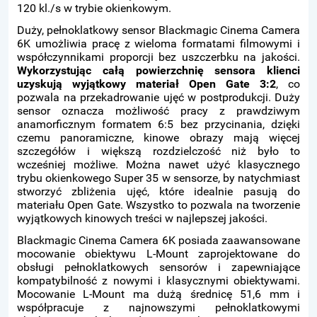
120 kl./s w trybie okienkowym.
Duży, pełnoklatkowy sensor Blackmagic Cinema Camera
6K umożliwia pracę z wieloma formatami filmowymi i
współczynnikami proporcji bez uszczerbku na jakości.
Wykorzystując całą powierzchnię sensora klienci
uzyskują wyjątkowy materiał Open Gate 3:2
, co
pozwala na przekadrowanie ujęć w postprodukcji. Duży
sensor oznacza możliwość pracy z prawdziwym
anamorficznym formatem 6:5 bez przycinania, dzięki
czemu panoramiczne, kinowe obrazy mają więcej
szczegółów i większą rozdzielczość niż było to
wcześniej możliwe. Można nawet użyć klasycznego
trybu okienkowego Super 35 w sensorze, by natychmiast
stworzyć zbliżenia ujęć, które idealnie pasują do
materiału Open Gate. Wszystko to pozwala na tworzenie
wyjątkowych kinowych treści w najlepszej jakości.
Blackmagic Cinema Camera 6K posiada zaawansowane
mocowanie obiektywu L-Mount zaprojektowane do
obsługi pełnoklatkowych sensorów i zapewniające
kompatybilność z nowymi i klasycznymi obiektywami.
Mocowanie L-Mount ma dużą średnicę 51,6 mm i
współpracuje z najnowszymi pełnoklatkowymi