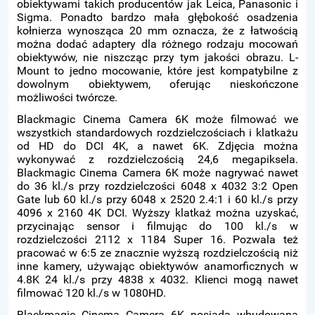
obiektywami takich producentów jak Leica, Panasonic i
Sigma. Ponadto bardzo mała głębokość osadzenia
kołnierza wynosząca 20 mm oznacza, że z łatwością
można dodać adaptery dla różnego rodzaju mocowań
obiektywów, nie niszcząc przy tym jakości obrazu. L-
Mount to jedno mocowanie, które jest kompatybilne z
dowolnym obiektywem, oferując nieskończone
możliwości twórcze.
Blackmagic Cinema Camera 6K może filmować we
wszystkich standardowych rozdzielczościach i klatkażu
od HD do DCI 4K, a nawet 6K. Zdjęcia można
wykonywać z rozdzielczością 24,6 megapiksela.
Blackmagic Cinema Camera 6K może nagrywać nawet
do 36 kl./s przy rozdzielczości 6048 x 4032 3:2 Open
Gate lub 60 kl./s przy 6048 x 2520 2.4:1 i 60 kl./s przy
4096 x 2160 4K DCI. Wyższy klatkaż można uzyskać,
przycinając sensor i filmując do 100 kl./s w
rozdzielczości 2112 x 1184 Super 16. Pozwala też
pracować w 6:5 ze znacznie wyższą rozdzielczością niż
inne kamery, używając obiektywów anamorficznych w
4.8K 24 kl./s przy 4838 x 4032. Klienci mogą nawet
filmować 120 kl./s w 1080HD.
Blackmagic Cinema Camera 6K posiada wbudowaną