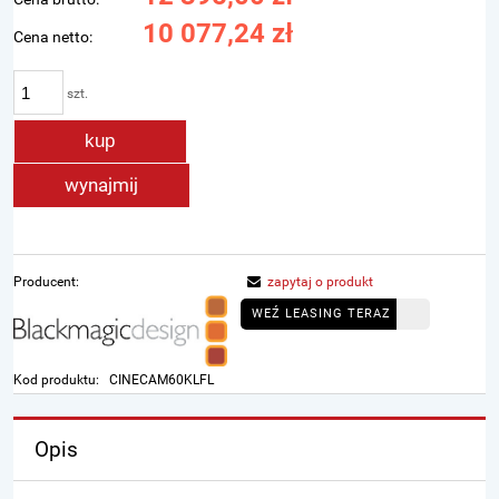
10 077,24 zł
Cena netto:
szt.
kup
wynajmij
Producent:
zapytaj o produkt
WEŹ LEASING TERAZ
Kod produktu:
CINECAM60KLFL
Opis