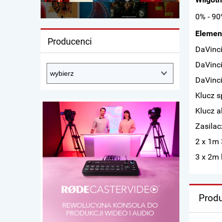
0% - 90
Elemen
Producenci
DaVinci
DaVinci
DaVinci
Klucz s
Klucz a
Zasilac
2 x 1m 
3 x 2m 
Produ