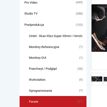
(449)
Pro Video
(388)
Studio TV
(103)
Postprodukcja
(6)
Cintel - Skan Klisz Super 35mm i 16mm
(1)
Monitory Referencyjne
(1)
Monitory GUI
(38)
Przechwyt / Podgląd
(9)
Workstation
(7)
Oprogramowanie
(27)
Panele