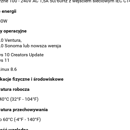
zne 100 - 240V AC 1,5A 50/60Hz z wejściem sieciowym IEC C1
 energii
80W
y operacyjne
0 Ventura,
.0 Sonoma lub nowsza wersja
s 10 Creators Update
s 11
inux 8.6
kacje fizyczne i środowiskowe
atura robocza
40°C (32°F - 104°F)
atura przechowywania
o 60°C (-4°F - 140°F)
ność względna