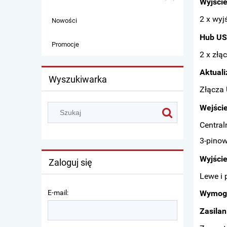
Wyjści
2 x wyj
Nowości
Hub U
Promocje
2 x złą
Aktual
Wyszukiwarka
Złącza 
Wejście
Central
3-pinow
Wyjście
Zaloguj się
Lewe i 
E-mail:
Wymogi
Zasilan