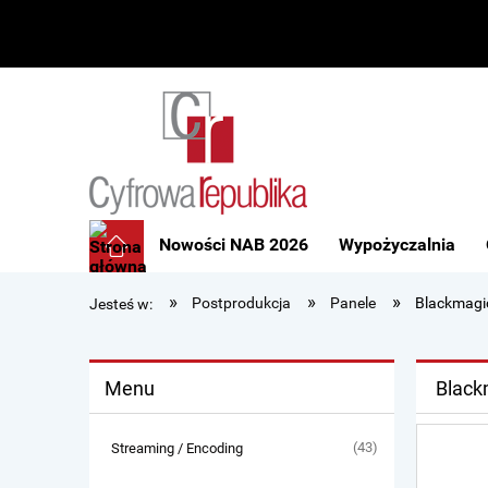
Nowości NAB 2026
Wypożyczalnia
»
»
»
Postprodukcja
Panele
Blackmagi
Jesteś w:
Menu
Black
(43)
Streaming / Encoding