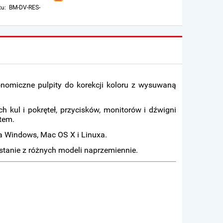
tu:
BM-DV-RES-
onomiczne pulpity do korekcji koloru z wysuwaną
 kul i pokręteł, przycisków, monitorów i dźwigni
tem.
la Windows, Mac OS X i Linuxa.
ystanie z różnych modeli naprzemiennie.