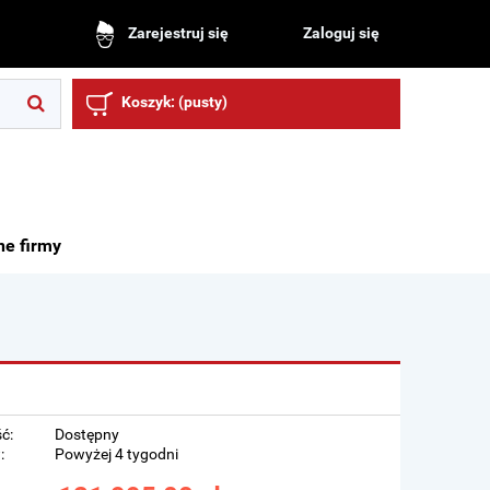
Zaloguj się
Zarejestruj się
Koszyk:
(pusty)
ne firmy
ć:
Dostępny
:
Powyżej 4 tygodni