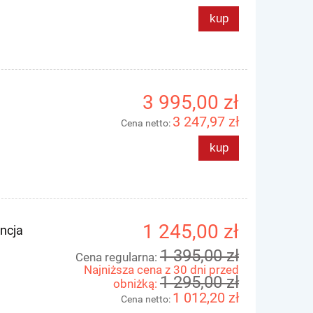
kup
3 995,00 zł
3 247,97 zł
Cena netto:
kup
dio
Blackmagic URSA Viewfinder
Blackmagic ATEM
Pane
1 245,00 zł
encja
5 595,00 zł
23 295
1 395,00 zł
Cena regularna:
ł
7 195,00 zł
Najniższa cena z 30 dni przed
Cena regularna:
Cena regularna:
1 295,00 zł
ł
5 395,00 zł
obniżką:
Najniższa cena:
Najniższa cena:
1 012,20 zł
Cena netto: