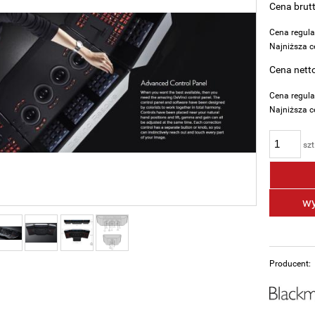
Cena brutt
Cena regul
Najniższa c
Cena netto
Cena regul
Najniższa c
J
szt
d
m
s
wy
Producent: