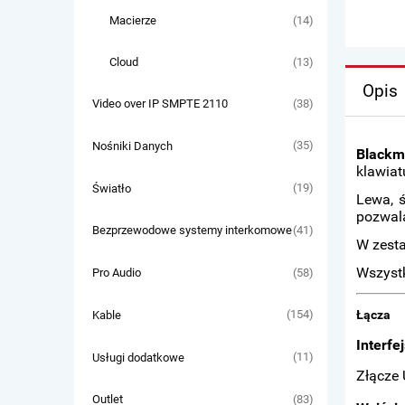
(14)
Macierze
(13)
Cloud
Opis
(38)
Video over IP SMPTE 2110
(35)
Nośniki Danych
Blackm
klawiat
(19)
Światło
Lewa, ś
pozwala
(41)
Bezprzewodowe systemy interkomowe
W zesta
Wszystk
(58)
Pro Audio
Łącza
(154)
Kable
Interfe
(11)
Usługi dodatkowe
Złącze 
(83)
Outlet