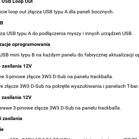
e USB Loop Out
ście loop out złącza USB typu A dla paneli bocznych.
SB
cza USB typu A do podłączenia myszy i innych urządzeń USB.
izacje oprogramowania
USB mini typu B na każdym panelu do fabrycznej aktualizacji 
 zasilania 12V
ne 3-pinowe złącze 3W3 D-Sub na panelu trackballa.
e złącze 3W3 D-Sub na pokrętle wyszukiwania i panelach T-bar.
 zasilania 12V
prawe 3-pinowe złącze 3W3 D-Sub na panelu trackballa.
 zasilania
ie