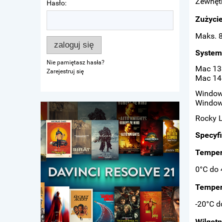
Zewnętr
Hasło:
Zużycie
Maks. 
zaloguj się
System
Nie pamiętasz hasła?
Mac 13.
Zarejestruj się
Mac 14
Window
Window
Rocky L
Specyfi
Temper
0°C do 
Temper
-20°C d
Wilgot