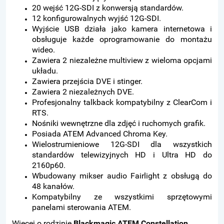
20 wejść 12G-SDI z konwersją standardów.
12 konfigurowalnych wyjść 12G-SDI.
Wyjście USB działa jako kamera internetowa i
obsługuje każde oprogramowanie do montażu
wideo.
Zawiera 2 niezależne multiview z wieloma opcjami
układu.
Zawiera przejścia DVE i stinger.
Zawiera 2 niezależnych DVE.
Profesjonalny talkback kompatybilny z ClearCom i
RTS.
Nośniki wewnętrzne dla zdjęć i ruchomych grafik.
Posiada ATEM Advanced Chroma Key.
Wielostrumieniowe 12G-SDI dla wszystkich
standardów telewizyjnych HD i Ultra HD do
2160p60.
Wbudowany mikser audio Fairlight z obsługą do
48 kanałów.
Kompatybilny ze wszystkimi sprzętowymi
panelami sterowania ATEM.
Więcej o rodzinie
Blackmagic ATEM Constellation