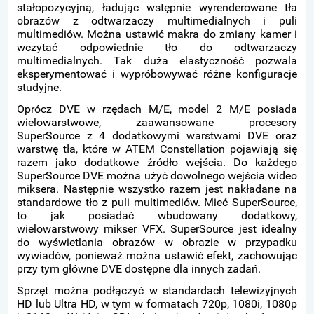
stałopozycyjną, ładując wstępnie wyrenderowane tła
obrazów z odtwarzaczy multimedialnych i puli
multimediów. Można ustawić makra do zmiany kamer i
wczytać odpowiednie tło do odtwarzaczy
multimedialnych. Tak duża elastyczność pozwala
eksperymentować i wypróbowywać różne konfiguracje
studyjne.
Oprócz DVE w rzędach M/E, model 2 M/E posiada
wielowarstwowe, zaawansowane procesory
SuperSource z 4 dodatkowymi warstwami DVE oraz
warstwę tła, które w ATEM Constellation pojawiają się
razem jako dodatkowe źródło wejścia. Do każdego
SuperSource DVE można użyć dowolnego wejścia wideo
miksera. Następnie wszystko razem jest nakładane na
standardowe tło z puli multimediów. Mieć SuperSource,
to jak posiadać wbudowany dodatkowy,
wielowarstwowy mikser VFX. SuperSource jest idealny
do wyświetlania obrazów w obrazie w przypadku
wywiadów, ponieważ można ustawić efekt, zachowując
przy tym główne DVE dostępne dla innych zadań.
Sprzęt można podłączyć w standardach telewizyjnych
HD lub Ultra HD, w tym w formatach 720p, 1080i, 1080p