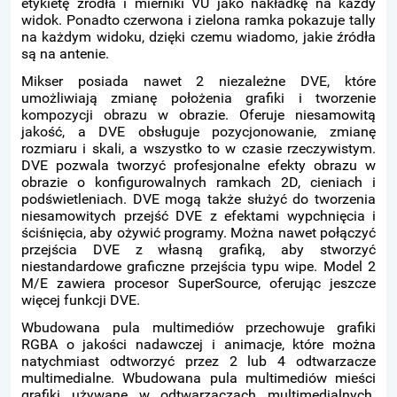
etykietę źródła i mierniki VU jako nakładkę na każdy
widok. Ponadto czerwona i zielona ramka pokazuje tally
na każdym widoku, dzięki czemu wiadomo, jakie źródła
są na antenie.
Mikser posiada nawet 2 niezależne DVE, które
umożliwiają zmianę położenia grafiki i tworzenie
kompozycji obrazu w obrazie. Oferuje niesamowitą
jakość, a DVE obsługuje pozycjonowanie, zmianę
rozmiaru i skali, a wszystko to w czasie rzeczywistym.
DVE pozwala tworzyć profesjonalne efekty obrazu w
obrazie o konfigurowalnych ramkach 2D, cieniach i
podświetleniach. DVE mogą także służyć do tworzenia
niesamowitych przejść DVE z efektami wypchnięcia i
ściśnięcia, aby ożywić programy. Można nawet połączyć
przejścia DVE z własną grafiką, aby stworzyć
niestandardowe graficzne przejścia typu wipe. Model 2
M/E zawiera procesor SuperSource, oferując jeszcze
więcej funkcji DVE.
Wbudowana pula multimediów przechowuje grafiki
RGBA o jakości nadawczej i animacje, które można
natychmiast odtworzyć przez 2 lub 4 odtwarzacze
multimedialne. Wbudowana pula multimediów mieści
grafiki używane w odtwarzaczach multimedialnych.