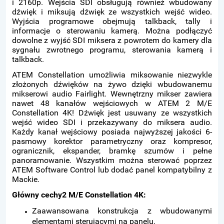
i 2160p. Wejścia SDI obsługują również wbudowany
dźwięk i miksują dźwięk ze wszystkich wejść wideo.
Wyjścia programowe obejmują talkback, tally i
informacje o sterowaniu kamerą. Można podłączyć
dowolne z wyjść SDI miksera z powrotem do kamery dla
sygnału zwrotnego programu, sterowania kamerą i
talkback.
ATEM Constellation umożliwia miksowanie niezwykle
złożonych dźwięków na żywo dzięki wbudowanemu
mikserowi audio Fairlight. Wewnętrzny mikser zawiera
nawet 48 kanałów wejściowych w ATEM 2 M/E
Constellation 4K! Dźwięk jest usuwany ze wszystkich
wejść wideo SDI i przekazywany do miksera audio.
Każdy kanał wejściowy posiada najwyższej jakości 6-
pasmowy korektor parametryczny oraz kompresor,
ogranicznik, ekspander, bramkę szumów i pełne
panoramowanie. Wszystkim można sterować poprzez
ATEM Software Control lub dodać panel kompatybilny z
Mackie.
Główny cechy2 M/E Constellation 4K:
Zaawansowana konstrukcja z wbudowanymi
elementami sterującymi na panelu.