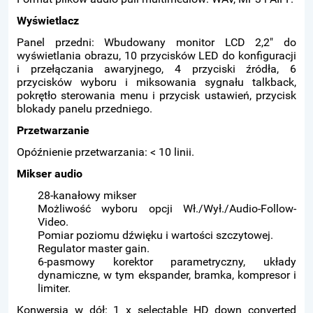
Wyświetlacz
Panel przedni: Wbudowany monitor LCD 2,2" do
wyświetlania obrazu, 10 przycisków LED do konfiguracji
i przełączania awaryjnego, 4 przyciski źródła, 6
przycisków wyboru i miksowania sygnału talkback,
pokrętło sterowania menu i przycisk ustawień, przycisk
blokady panelu przedniego.
Przetwarzanie
Opóźnienie przetwarzania: < 10 linii.
Mikser audio
28-kanałowy mikser
Możliwość wyboru opcji Wł./Wył./Audio-Follow-
Video.
Pomiar poziomu dźwięku i wartości szczytowej.
Regulator master gain.
6-pasmowy korektor parametryczny, układy
dynamiczne, w tym ekspander, bramka, kompresor i
limiter.
Konwersja w dół: 1 x selectable HD down converted