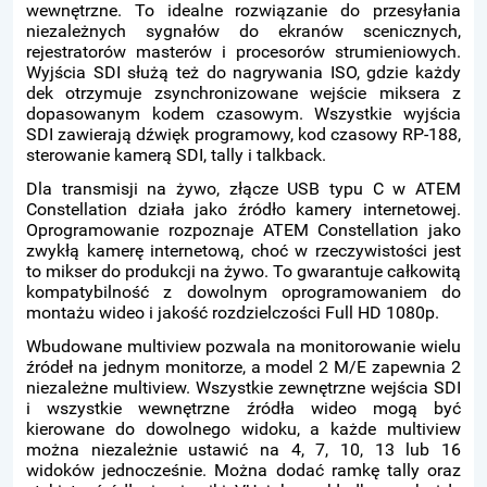
wewnętrzne. To idealne rozwiązanie do przesyłania
niezależnych sygnałów do ekranów scenicznych,
rejestratorów masterów i procesorów strumieniowych.
Wyjścia SDI służą też do nagrywania ISO, gdzie każdy
dek otrzymuje zsynchronizowane wejście miksera z
dopasowanym kodem czasowym. Wszystkie wyjścia
SDI zawierają dźwięk programowy, kod czasowy RP-188,
sterowanie kamerą SDI, tally i talkback.
Dla transmisji na żywo, złącze USB typu C w ATEM
Constellation działa jako źródło kamery internetowej.
Oprogramowanie rozpoznaje ATEM Constellation jako
zwykłą kamerę internetową, choć w rzeczywistości jest
to mikser do produkcji na żywo. To gwarantuje całkowitą
kompatybilność z dowolnym oprogramowaniem do
montażu wideo i jakość rozdzielczości Full HD 1080p.
Wbudowane multiview pozwala na monitorowanie wielu
źródeł na jednym monitorze, a model 2 M/E zapewnia 2
niezależne multiview. Wszystkie zewnętrzne wejścia SDI
i wszystkie wewnętrzne źródła wideo mogą być
kierowane do dowolnego widoku, a każde multiview
można niezależnie ustawić na 4, 7, 10, 13 lub 16
widoków jednocześnie. Można dodać ramkę tally oraz