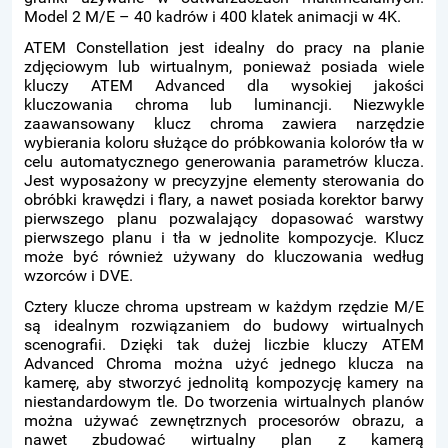
Model 2 M/E – 40 kadrów i 400 klatek animacji w 4K.
ATEM Constellation jest idealny do pracy na planie
zdjęciowym lub wirtualnym, ponieważ posiada wiele
kluczy ATEM Advanced dla wysokiej jakości
kluczowania chroma lub luminancji. Niezwykle
zaawansowany klucz chroma zawiera narzędzie
wybierania koloru służące do próbkowania kolorów tła w
celu automatycznego generowania parametrów klucza.
Jest wyposażony w precyzyjne elementy sterowania do
obróbki krawędzi i flary, a nawet posiada korektor barwy
pierwszego planu pozwalający dopasować warstwy
pierwszego planu i tła w jednolite kompozycje. Klucz
może być również używany do kluczowania według
wzorców i DVE.
Cztery klucze chroma upstream w każdym rzędzie M/E
są idealnym rozwiązaniem do budowy wirtualnych
scenografii. Dzięki tak dużej liczbie kluczy ATEM
Advanced Chroma można użyć jednego klucza na
kamerę, aby stworzyć jednolitą kompozycję kamery na
niestandardowym tle. Do tworzenia wirtualnych planów
można używać zewnętrznych procesorów obrazu, a
nawet zbudować wirtualny plan z kamerą