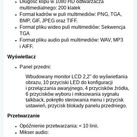
Długość klipu w 1080 HD odtwarzacza
multimedialnego: 200 klatek
Format kadrów w puli multimediów: PNG, TGA,
BMP, GIF, JPEG oraz TIFF.
Format pliku wideo puli multimediów: Sekwencja
TGA
Format pliku audio puli multimediów: WAV, MP3
i AIFF.
Wyświetlacz
Panel przedni:
Wbudowany monitor LCD 2,2" do wyświetlania
obrazu, 10 przyciski LED do konfiguracji
i przełączania awaryjnego, 4 przycisków źródła,
6 przycisków wyboru i miksowania sygnału
talkback, pokrętło sterowania menu i przycisk
ustawień, przycisk blokady panelu przedniego.
Przetwarzanie
Opóźnienie przetwarzania: < 10 linii.
Mikser audio: