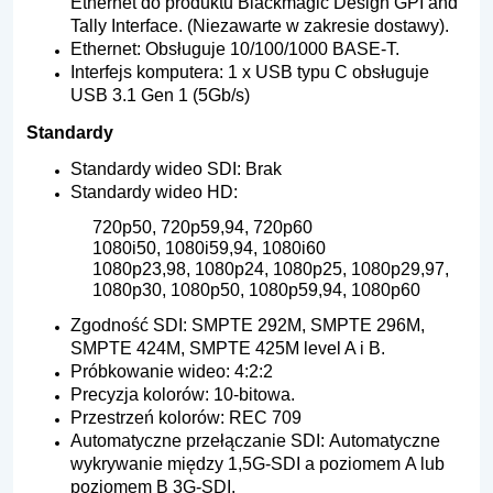
Ethernet do produktu Blackmagic Design GPI and
Tally Interface. (Niezawarte w zakresie dostawy).
Ethernet: Obsługuje 10/100/1000 BASE-T.
Interfejs komputera: 1 x USB typu C obsługuje
USB 3.1 Gen 1 (5Gb/s)
Standardy
Standardy wideo SDI: Brak
Standardy wideo HD:
720p50, 720p59,94, 720p60
1080i50, 1080i59,94, 1080i60
1080p23,98, 1080p24, 1080p25, 1080p29,97,
1080p30, 1080p50, 1080p59,94, 1080p60
Zgodność SDI: SMPTE 292M, SMPTE 296M,
SMPTE 424M, SMPTE 425M level A i B.
Próbkowanie wideo: 4:2:2
Precyzja kolorów: 10-bitowa.
Przestrzeń kolorów: REC 709
Automatyczne przełączanie SDI: Automatyczne
wykrywanie między 1,5G-SDI a poziomem A lub
poziomem B 3G‑SDI.