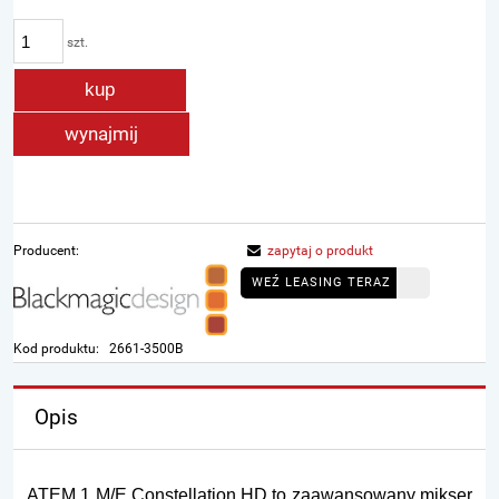
szt.
kup
wynajmij
Producent:
zapytaj o produkt
WEŹ LEASING TERAZ
Kod produktu:
2661-3500B
Opis
ATEM 1 M/E Constellation HD to zaawansowany mikser