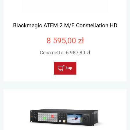
Blackmagic ATEM 2 M/E Constellation HD
8 595,00 zł
Cena netto:
6 987,80 zł
kup