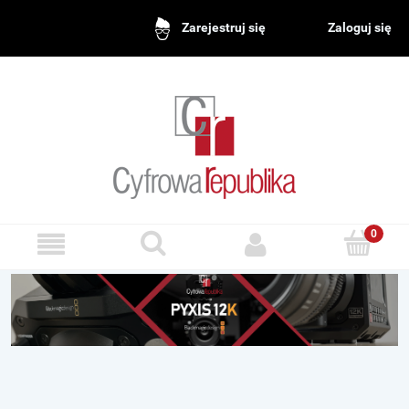
Zaloguj się
Zarejestruj się