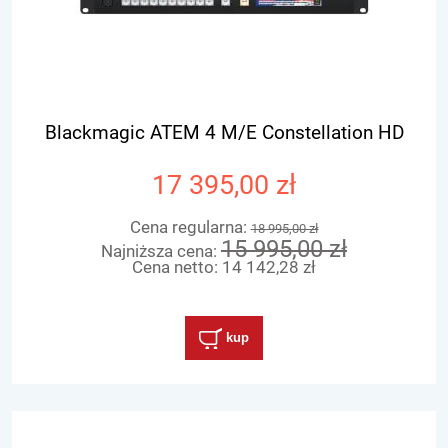
Blackmagic ATEM 4 M/E Constellation HD
17 395,00 zł
Cena regularna:
18 995,00 zł
15 995,00 zł
Najniższa cena:
Cena netto:
14 142,28 zł
kup