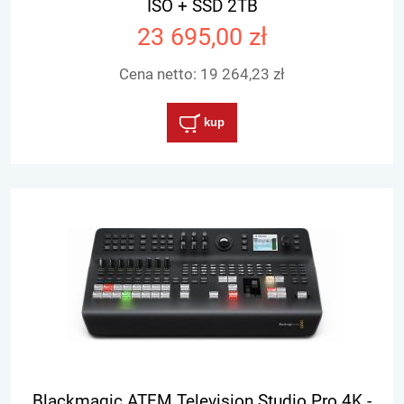
ISO + SSD 2TB
23 695,00 zł
Cena netto:
19 264,23 zł
kup
Blackmagic ATEM Television Studio Pro 4K -