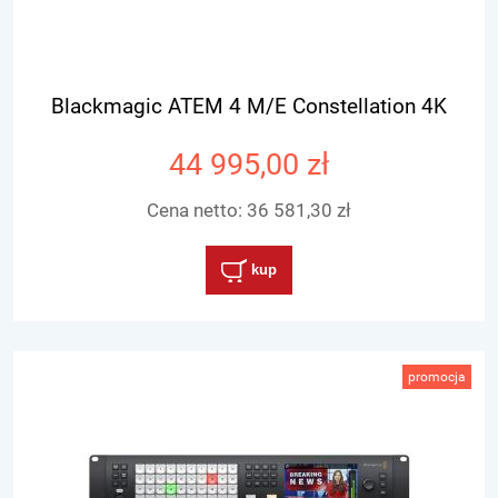
Blackmagic ATEM 4 M/E Constellation 4K
44 995,00 zł
Cena netto:
36 581,30 zł
kup
promocja