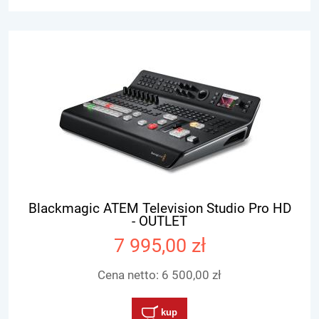
Blackmagic ATEM Television Studio Pro HD
- OUTLET
7 995,00 zł
Cena netto:
6 500,00 zł
kup