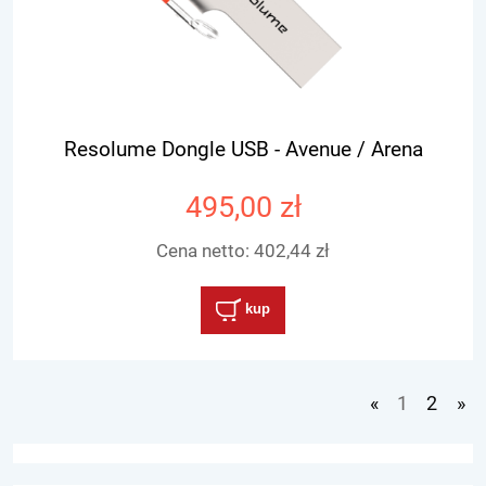
Resolume Dongle USB - Avenue / Arena
495,00 zł
Cena netto:
402,44 zł
kup
«
1
2
»