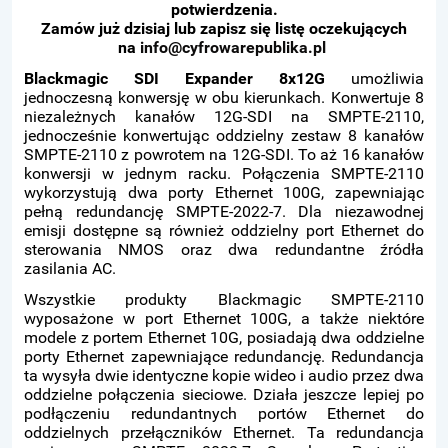
potwierdzenia.
Zamów już dzisiaj lub zapisz się listę oczekujących
na
info@cyfrowarepublika.pl
Blackmagic SDI Expander 8x12G
umożliwia
jednoczesną konwersję w obu kierunkach. Konwertuje 8
niezależnych kanałów 12G-SDI na SMPTE-2110,
jednocześnie konwertując oddzielny zestaw 8 kanałów
SMPTE-2110 z powrotem na 12G-SDI. To aż 16 kanałów
konwersji w jednym racku. Połączenia SMPTE-2110
wykorzystują dwa porty Ethernet 100G, zapewniając
pełną redundancję SMPTE-2022-7. Dla niezawodnej
emisji dostępne są również oddzielny port Ethernet do
sterowania NMOS oraz dwa redundantne źródła
zasilania AC.
Wszystkie produkty Blackmagic SMPTE-2110
wyposażone w port Ethernet 100G, a także niektóre
modele z portem Ethernet 10G, posiadają dwa oddzielne
porty Ethernet zapewniające redundancję. Redundancja
ta wysyła dwie identyczne kopie wideo i audio przez dwa
oddzielne połączenia sieciowe. Działa jeszcze lepiej po
podłączeniu redundantnych portów Ethernet do
oddzielnych przełączników Ethernet. Ta redundancja