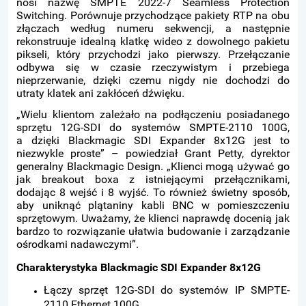
nosi nazwę SMPTE 2022-7 Seamless Protection
Switching. Porównuje przychodzące pakiety RTP na obu
złączach według numeru sekwencji, a następnie
rekonstruuje idealną klatkę wideo z dowolnego pakietu
pikseli, który przychodzi jako pierwszy. Przełączanie
odbywa się w czasie rzeczywistym i przebiega
nieprzerwanie, dzięki czemu nigdy nie dochodzi do
utraty klatek ani zakłóceń dźwięku.
„Wielu klientom zależało na podłączeniu posiadanego
sprzętu 12G-SDI do systemów SMPTE-2110 100G,
a dzięki Blackmagic SDI Expander 8x12G jest to
niezwykle proste” – powiedział Grant Petty, dyrektor
generalny Blackmagic Design. „Klienci mogą używać go
jak breakout boxa z istniejącymi przełącznikami,
dodając 8 wejść i 8 wyjść. To również świetny sposób,
aby uniknąć plątaniny kabli BNC w pomieszczeniu
sprzętowym. Uważamy, że klienci naprawdę docenią jak
bardzo to rozwiązanie ułatwia budowanie i zarządzanie
ośrodkami nadawczymi”.
Charakterystyka Blackmagic SDI Expander 8x12G
Łączy sprzęt 12G-SDI do systemów IP SMPTE-
2110 Ethernet 100G.