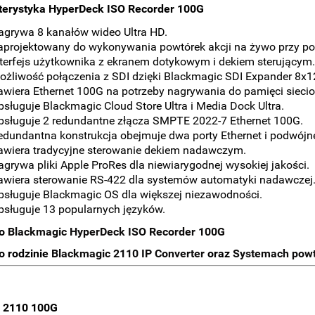
terystyka HyperDeck ISO Recorder 100G
agrywa 8 kanałów wideo Ultra HD.
aprojektowany do wykonywania powtórek akcji na żywo przy po
nterfejs użytkownika z ekranem dotykowym i dekiem sterującym.
ożliwość połączenia z SDI dzięki Blackmagic SDI Expander 8x1
awiera Ethernet 100G na potrzeby nagrywania do pamięci siecio
bsługuje Blackmagic Cloud Store Ultra i Media Dock Ultra.
bsługuje 2 redundantne złącza SMPTE 2022-7 Ethernet 100G.
edundantna konstrukcja obejmuje dwa porty Ethernet i podwójne
awiera tradycyjne sterowanie dekiem nadawczym.
agrywa pliki Apple ProRes dla niewiarygodnej wysokiej jakości.
awiera sterowanie RS-422 dla systemów automatyki nadawczej
bsługuje Blackmagic OS dla większej niezawodności.
bsługuje 13 popularnych języków.
 o
Blackmagic HyperDeck ISO Recorder 100G
o rodzinie
Blackmagic 2110 IP Converter
oraz
Systemach pow
P 2110 100G