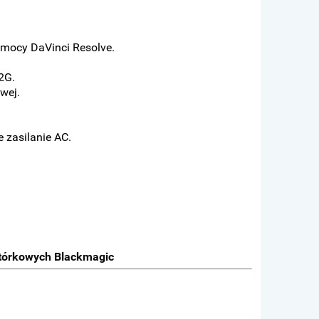
mocy DaVinci Resolve.
2G.
wej.
 zasilanie AC.
.
tórkowych Blackmagic