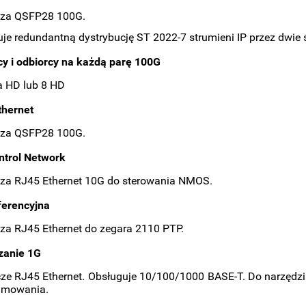
ącza QSFP28 100G.
je redundantną dystrybucję ST 2022-7 strumieni IP przez dwie s
y i odbiorcy na każdą parę 100G
ra HD lub 8 HD
thernet
ącza QSFP28 100G.
ntrol Network
cza RJ45 Ethernet 10G do sterowania NMOS.
ferencyjna
cza RJ45 Ethernet do zegara 2110 PTP.
zanie 1G
cze RJ45 Ethernet. Obsługuje 10/100/1000 BASE-T. Do narzędzia
amowania.