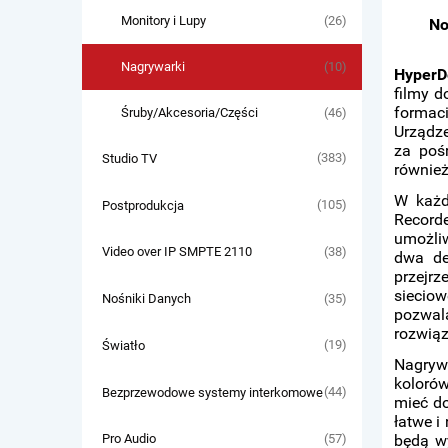
(26)
Monitory i Lupy
No
(10)
Nagrywarki
HyperD
filmy d
formac
(46)
Śruby/Akcesoria/Części
Urządze
za poś
(383)
Studio TV
również
W każd
(105)
Postprodukcja
Recorde
umożliw
(38)
Video over IP SMPTE 2110
dwa de
przejr
siecio
(35)
Nośniki Danych
pozwal
rozwiąz
(19)
Światło
Nagryw
kolorów
(44)
Bezprzewodowe systemy interkomowe
mieć do
łatwe i
(57)
będą w
Pro Audio