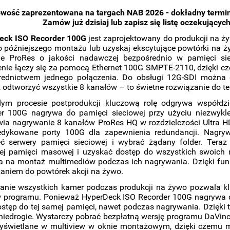
wość zaprezentowana na targach NAB 2026 - dokładny termi
Zamów już dzisiaj lub zapisz się listę oczekującyc
eck ISO Recorder 100G
jest zaprojektowany do produkcji na ż
o późniejszego montażu lub uzyskaj ekscytujące powtórki na ży
ie ProRes o jakości nadawczej bezpośrednio w pamięci sie
nie łączy się za pomocą Ethernet 100G SMPTE-2110, dzięki cz
rednictwem jednego połączenia. Do obsługi 12G-SDI możn
 odtworzyć wszystkie 8 kanałów – to świetne rozwiązanie do t
ym procesie postprodukcji kluczową rolę odgrywa współdzi
r 100G nagrywa do pamięci sieciowej przy użyciu niezwykle 
ia nagrywanie 8 kanałów ProRes HQ w rozdzielczości Ultra H
dykowane porty 100G dla zapewnienia redundancji. Nagrywa
zeć serwery pamięci sieciowej i wybrać żądany folder. Ter
wej pamięci masowej i uzyskać dostęp do wszystkich swoich
a na montaż multimediów podczas ich nagrywania. Dzięki fu
aniem do powtórek akcji na żywo.
anie wszystkich kamer podczas produkcji na żywo pozwala kl
 programu. Ponieważ HyperDeck ISO Recorder 100G nagrywa do
stęp do tej samej pamięci, nawet podczas nagrywania. Dzięki
 niedrogie. Wystarczy pobrać bezpłatną wersję programu DaVinc
yświetlane w multiview w oknie montażowym, dzięki czemu m