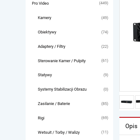
(449)
Pro Video
(49)
Kamery
(74)
Obiektywy
(22)
Adaptery / Filtry
(61)
Sterowanie Kamer / Pulpity
(9)
Statywy
(0)
Systemy Stabilizacji Obrazu
(85)
Zasilanie / Baterie
(69)
Rigi
Opis
(11)
Wetsuit / Torby / Walizy