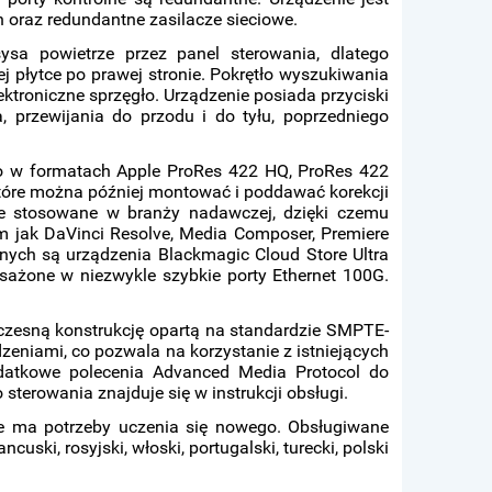
oraz redundantne zasilacze sieciowe.
sa powietrze przez panel sterowania, dlatego
 płytce po prawej stronie. Pokrętło wyszukiwania
troniczne sprzęgło. Urządzenie posiada przyciski
 przewijania do przodu i do tyłu, poprzedniego
o w formatach Apple ProRes 422 HQ, ProRes 422
, które można później montować i poddawać korekcji
nie stosowane w branży nadawczej, dzięki czemu
m jak DaVinci Resolve, Media Composer, Premiere
nych są urządzenia Blackmagic Cloud Store Ultra
sażone w niezwykle szybkie porty Ethernet 100G.
czesną konstrukcję opartą na standardzie SMPTE-
niami, co pozwala na korzystanie z istniejących
datkowe polecenia Advanced Media Protocol do
erowania znajduje się w instrukcji obsługi.
ie ma potrzeby uczenia się nowego. Obsługiwane
ancuski, rosyjski, włoski, portugalski, turecki, polski