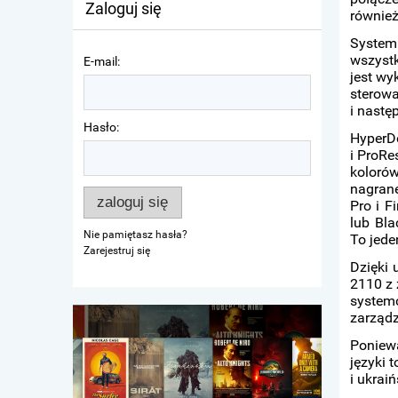
Zaloguj się
również
System
wszystk
E-mail:
jest wy
sterowa
i nastę
Hasło:
HyperD
i ProRe
koloró
nagrane
zaloguj się
Pro i F
lub Bla
Nie pamiętasz hasła?
To jede
Zarejestruj się
Dzięki 
2110 z 
system
zarządz
Poniew
języki t
i ukraiń