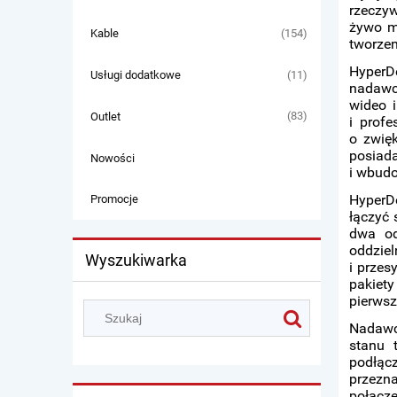
rzeczyw
żywo mo
(154)
Kable
tworzen
HyperDe
(11)
Usługi dodatkowe
nadawc
wideo i
(83)
Outlet
i prof
o zwięk
posiada
Nowości
i wbudo
HyperD
Promocje
łączyć 
dwa od
oddzie
Wyszukiwarka
i przes
pakiety
pierwsz
Nadawc
stanu 
podłąc
przezna
połącze