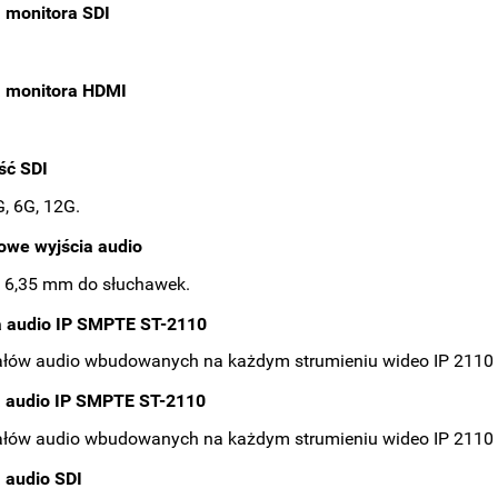
 monitora SDI
a monitora HDMI
ść SDI
G, 6G, 12G.
owe wyjścia audio
k 6,35 mm do słuchawek.
a audio IP SMPTE ST-2110
łów audio wbudowanych na każdym strumieniu wideo IP 2110 p
a audio IP SMPTE ST-2110
łów audio wbudowanych na każdym strumieniu wideo IP 2110 p
c Pocket Cinema Camera
Blackmagic DaVinci Resolve Stu
 audio SDI
Pro EVF
21 - Licencja Elektroniczna