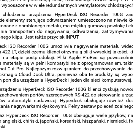
 wyposażone w wiele redundantnych wentylatorów chłodzących 
 chłodzenia urządzenia HyperDeck ISO Recorder 100G zasy
ie elementy sterujące odtwarzaniem umieszczono na niewielkiej
konane z obrabianego metalu, ma miękką gumową powłokę i elek
nia transportem do nagrywania, odtwarzania, zatrzymywania,
pnego klipu. Jest także przycisk INPUT.
eck ISO Recorder 100G umożliwia nagrywanie materiału wide
s 422 LT, dzięki czemu klienci otrzymują pliki wysokiej jakości
w na etapie postprodukcji. Pliki Apple ProRes są powszech
 materiały są w pełni kompatybilne z oprogramowaniem, taki
inal Cut Pro. Najlepszym rozwiązaniem do przechowywania da
ckmagic Cloud Dock Ultra, ponieważ oba te produkty są wypo
n port dla urządzenia HyperDeck i jeden dla sieci komputerowej.
urządzeniu HyperDeck ISO Recorder 100G klienci zyskują nowo
zachowaniem portów szeregowych RS-422 do sterowania urządze
ów automatyki nadawczej. Hyperdeck obsługuje również do
ania nagrywarkami dyskowymi. Pełny zestaw poleceń zdalnego st
aż HyperDeck ISO Recorder 100G obsługuje wiele języków, n
o angielski, chiński, japoński, koreański, hiszpański, niemiecki, fr
ski.