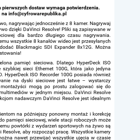
n pierwszych dostaw wymaga potwierdzenia.
h na
info@cyfrowarepublika.pl
ywo, nagrywając jednocześnie z 8 kamer. Nagrywaj
wo dzięki DaVinci Resolve! Pliki są zapisywane w
ciowej dla bardzo długiego czasu nagrywania.
emu wszystkie 8 kanałów wideo jest przesyłanych
a dodać Blackmagic SDI Expander 8x12G. Można
estowania!
elona pamięć sieciowa. Dlatego HyperDeck ISO
szybkiej sieci Ethernet 100G, która jako jedyna
D. HyperDeck ISO Recorder 100G posiada również
nie na dyski sieciowe jest łatwe – wystarczy
az montażyści mogą po prostu zalogować się do
 multimediów w jednym miejscu. DaVinci Resolve
nkcjom nadawczym DaVinci Resolve jest idealnym
ientom na późniejszy ponowny montaż i korekcję
 pamięci sieciowej, wiele stacji roboczych może
 temu powtórki z wydarzeń sportowych na żywo są
i Resolve, aby rozpocząć pracę. Wszystkie kamery
ożna nawet przewijać wszystkie ujęcia w czasie