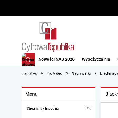
Nowości NAB 2026
Wypożyczalnia
»
»
»
Pro Video
Nagrywarki
Blackmagi
Jesteś w:
Menu
Black
(43)
Streaming / Encoding