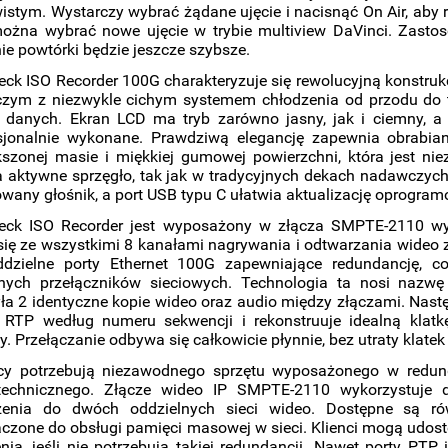
istym. Wystarczy wybrać żądane ujęcie i nacisnąć On Air, aby 
żna wybrać nowe ujęcie w trybie multiview DaVinci. Zastoso
ie powtórki będzie jeszcze szybsze.
ck ISO Recorder 100G charakteryzuje się rewolucyjną konstrukc
zym z niezwykle cichym systemem chłodzenia od przodu do t
 danych. Ekran LCD ma tryb zarówno jasny, jak i ciemny, a 
esjonalnie wykonane. Prawdziwą elegancję zapewnia obrabi
szonej masie i miękkiej gumowej powierzchni, która jest ni
 aktywne sprzęgło, tak jak w tradycyjnych dekach nadawczyc
wany głośnik, a port USB typu C ułatwia aktualizację oprogra
eck ISO Recorder jest wyposażony w złącza SMPTE-2110 wyk
się ze wszystkimi 8 kanałami nagrywania i odtwarzania wideo
dzielne porty Ethernet 100G zapewniające redundancję, c
lnych przełączników sieciowych. Technologia ta nosi nazw
yła 2 identyczne kopie wideo oraz audio między złączami. Nast
 RTP według numeru sekwencji i rekonstruuje idealną klatkę
y. Przełączanie odbywa się całkowicie płynnie, bez utraty klate
y potrzebują niezawodnego sprzętu wyposażonego w redund
technicznego. Złącze wideo IP SMPTE-2110 wykorzystuje 
zenia do dwóch oddzielnych sieci wideo. Dostępne są r
czone do obsługi pamięci masowej w sieci. Klienci mogą udos
nia, jeśli nie potrzebują takiej redundancji. Nawet porty PTP 