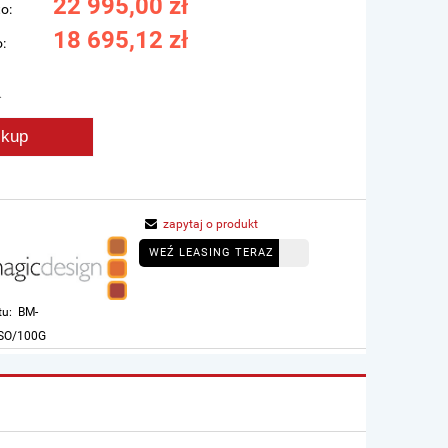
22 995,00 zł
o:
18 695,12 zł
:
.
kup
zapytaj o produkt
WEŹ LEASING TERAZ
tu:
BM-
SO/100G