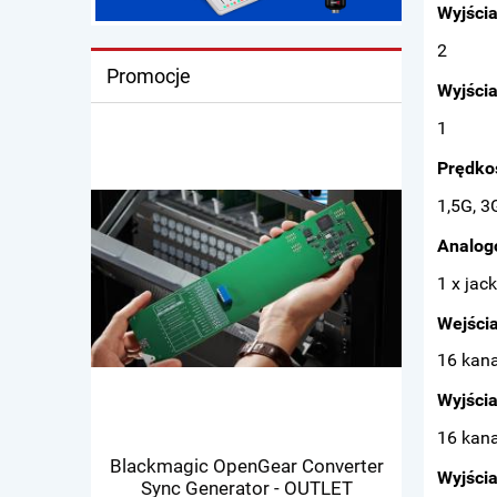
Wyjścia
2
Promocje
Wyjści
1
Prędko
1,5G, 3
Analog
1 x jac
Wejści
16 kana
Wyjści
16 kana
Blackmagic OpenGear Converter
Blackmagi
Wyjścia
Sync Generator - OUTLET