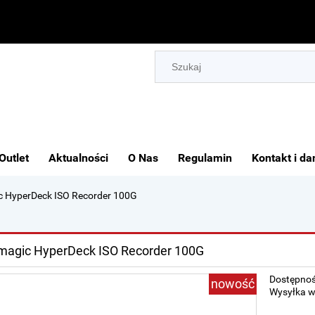
Outlet
Aktualności
O Nas
Regulamin
Kontakt i da
c HyperDeck ISO Recorder 100G
magic HyperDeck ISO Recorder 100G
Dostępnoś
nowość
Wysyłka w