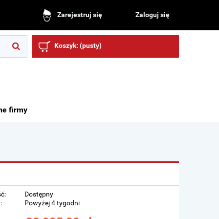
Zaloguj się
Zarejestruj się
Koszyk:
(pusty)
ne firmy
ć:
Dostępny
:
Powyżej 4 tygodni