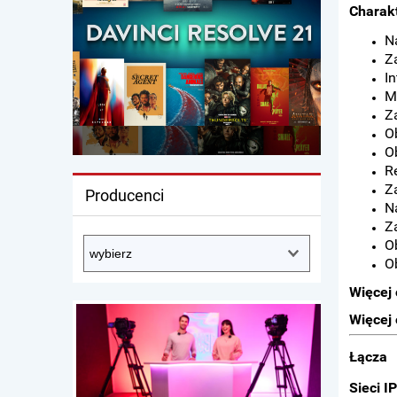
Charak
N
Z
I
M
Z
O
O
R
Z
Producenci
N
Z
O
O
Więcej
Więcej 
Łącza
Sieci I