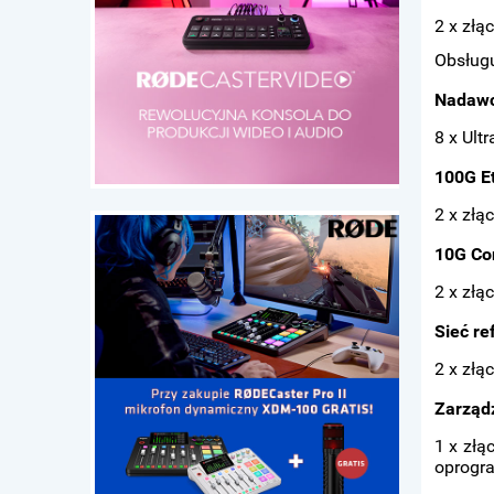
2 x zł
Obsługu
Nadawc
8 x Ult
100G E
2 x zł
10G Co
2 x złą
Sieć re
2 x złą
Zarząd
1 x złą
oprogr