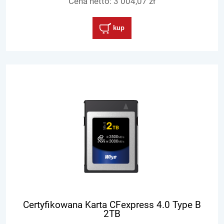
Cena netto:
3 004,07 zł
kup
Certyfikowana Karta CFexpress 4.0 Type B
2TB