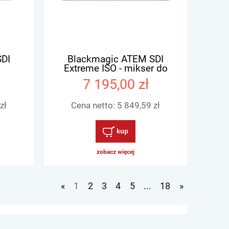
SDI
Blackmagic ATEM SDI
Extreme ISO - mikser do
produkcji na żywo, streamingu
7 195,00 zł
i nagrywania
zł
Cena netto:
5 849,59 zł
kup
zobacz więcej
«
1
2
3
4
5
...
18
»