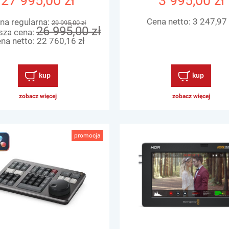
27 995,00 zł
3 995,00 zł
Cena netto:
3 247,97 
na regularna:
29 995,00 zł
26 995,00 zł
sza cena:
na netto:
22 760,16 zł
kup
kup
zobacz więcej
zobacz więcej
promocja