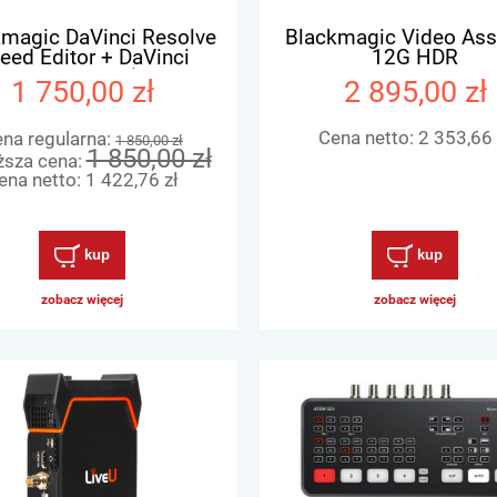
magic DaVinci Resolve
Blackmagic Video Assi
eed Editor + DaVinci
12G HDR
lve Studio 21 (Licencja
1 750,00 zł
2 895,00 zł
Elektroniczna)
Cena netto:
2 353,66 
na regularna:
1 850,00 zł
1 850,00 zł
ższa cena:
ena netto:
1 422,76 zł
kup
kup
zobacz więcej
zobacz więcej