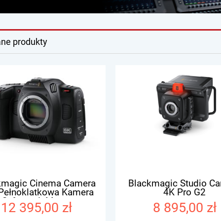
ne produkty
kmagic Cinema Camera
Blackmagic Studio C
 Pełnoklatkowa Kamera
4K Pro G2
Cyfrowa L-Mount
12 395,00 zł
8 895,00 zł