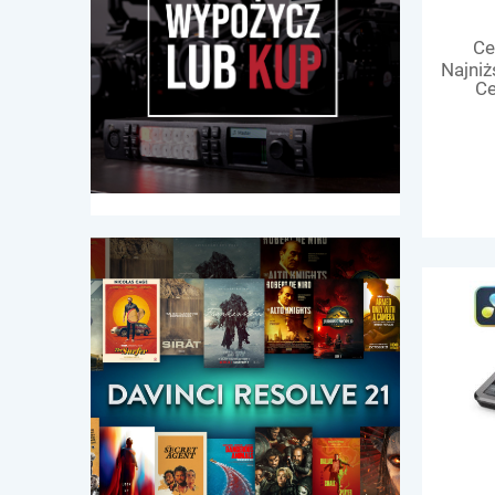
Ce
Najniż
Ce