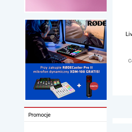
Li
C
Promocje