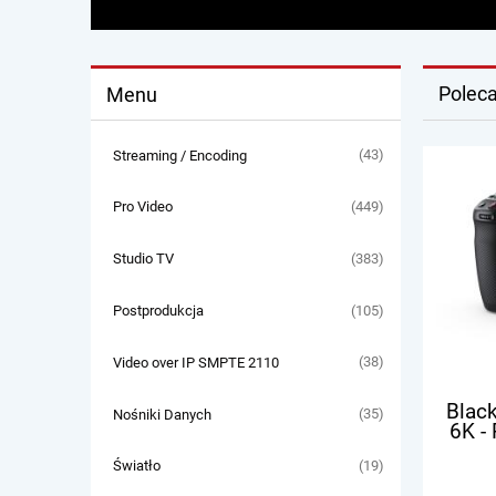
Poleca
Menu
(43)
Streaming / Encoding
(449)
Pro Video
(383)
Studio TV
(105)
Postprodukcja
(38)
Video over IP SMPTE 2110
Blac
(35)
Nośniki Danych
6K -
(19)
Światło