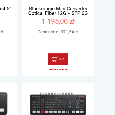
st 5”
Blackmagic Mini Converter
Optical Fiber 12G + SFP 6G
Kit
1 195,00 zł
zł
Cena netto:
971,54 zł
kup
zobacz więcej