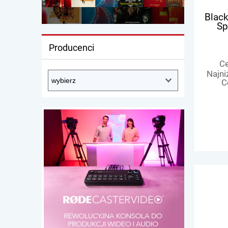
Black
Sp
Reso
Producenci
Ce
Najni
C