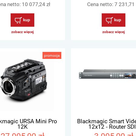
na netto:
10 077,24 zł
Cena netto:
7 231,71 
kup
kup
zobacz więcej
zobacz więcej
promocja
kmagic URSA Mini Pro
Blackmagic Smart Vid
12K
12x12 - Router SDI
SD/HD/UltraHD