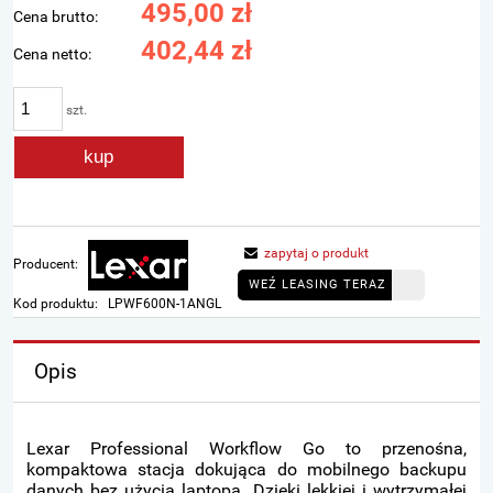
495,00 zł
Cena brutto:
402,44 zł
Cena netto:
szt.
kup
zapytaj o produkt
Producent:
WEŹ LEASING TERAZ
Kod produktu:
LPWF600N-1ANGL
Opis
Lexar Professional Workflow Go to przenośna,
kompaktowa stacja dokująca do mobilnego backupu
danych bez użycia laptopa. Dzięki lekkiej i wytrzymałej