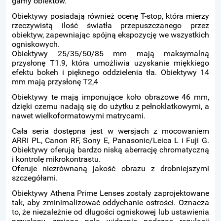
gamy obiektów.
Obiektywy posiadają również ocenę T-stop, która mierzy
rzeczywistą ilość światła przepuszczanego przez
obiektyw, zapewniając spójną ekspozycję we wszystkich
ogniskowych.
Obiektywy 25/35/50/85 mm mają maksymalną
przysłonę T1.9, która umożliwia uzyskanie miękkiego
efektu bokeh i pięknego oddzielenia tła. Obiektywy 14
mm mają przysłonę T2,4
Obiektywy te mają imponujące koło obrazowe 46 mm,
dzięki czemu nadają się do użytku z pełnoklatkowymi, a
nawet wielkoformatowymi matrycami.
Cała seria dostępna jest w wersjach z mocowaniem
ARRI PL, Canon RF, Sony E, Panasonic/Leica L i Fuji G.
Obiektywy oferują bardzo niską aberrację chromatyczną
i kontrolę mikrokontrastu.
Oferuje niezrównaną jakość obrazu z drobniejszymi
szczegółami.
Obiektywy Athena Prime Lenses zostały zaprojektowane
tak, aby zminimalizować oddychanie ostrości. Oznacza
to, że niezależnie od długości ogniskowej lub ustawienia