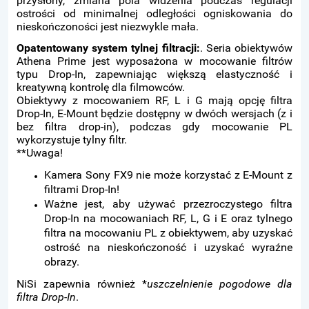
przysłony, zmiana pola widzenia podczas regulacji
ostrości od minimalnej odległości ogniskowania do
nieskończoności jest niezwykle mała.
Opatentowany system tylnej filtracji:
. Seria obiektywów
Athena Prime jest wyposażona w mocowanie filtrów
typu Drop-In, zapewniając większą elastyczność i
kreatywną kontrolę dla filmowców.
Obiektywy z mocowaniem RF, L i G mają opcję filtra
Drop-In, E-Mount będzie dostępny w dwóch wersjach (z i
bez filtra drop-in), podczas gdy mocowanie PL
wykorzystuje tylny filtr.
**Uwaga!
Kamera Sony FX9 nie może korzystać z E-Mount z
filtrami Drop-In!
Ważne jest, aby używać przezroczystego filtra
Drop-In na mocowaniach RF, L, G i E oraz tylnego
filtra na mocowaniu PL z obiektywem, aby uzyskać
ostrość na nieskończoność i uzyskać wyraźne
obrazy.
NiSi zapewnia również *
uszczelnienie pogodowe dla
filtra Drop-In
.