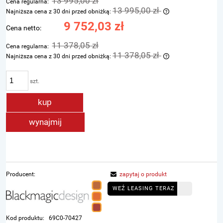
13 995,00 zł
Cena regularna:
13 995,00 zł
Najniższa cena z 30 dni przed obniżką:
Jeżeli produkt je
9 752,03 zł
Cena netto:
dni, wyświetlana 
momentu, kiedy p
11 378,05 zł
Cena regularna:
sprzedaży.
11 378,05 zł
Najniższa cena z 30 dni przed obniżką:
Jeżeli produkt je
dni, wyświetlana 
szt.
momentu, kiedy p
sprzedaży.
kup
wynajmij
Producent:
zapytaj o produkt
WEŹ LEASING TERAZ
Kod produktu:
69C0-70427