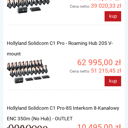
39 020,33 zł
Cena netto:
kup
Hollyland Solidcom C1 Pro - Roaming Hub 20S V-
mount
62 995,00 zł
51 215,45 zł
Cena netto:
kup
Hollyland Solidcom C1 Pro-8S Interkom 8-Kanałowy
ENC 350m (No Hub) - OUTLET
10 495,00 zł