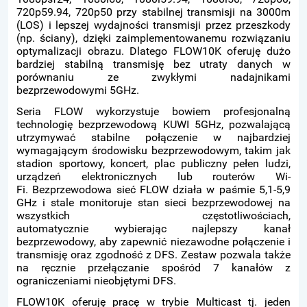
720p59.94, 720p50 przy stabilnej transmisji na 3000m
(LOS) i lepszej wydajności transmisji przez przeszkody
(np. ściany), dzięki zaimplementowanemu rozwiązaniu
optymalizacji obrazu. Dlatego FLOW10K oferuję dużo
bardziej stabilną transmisję bez utraty danych w
porównaniu ze zwykłymi nadajnikami
bezprzewodowymi 5GHz.
Seria FLOW wykorzystuje bowiem profesjonalną
technologię bezprzewodową KUWI 5GHz, pozwalającą
utrzymywać stabilne połączenie w najbardziej
wymagającym środowisku bezprzewodowym, takim jak
stadion sportowy, koncert, plac publiczny pełen ludzi,
urządzeń elektronicznych lub routerów Wi-
Fi. Bezprzewodowa sieć FLOW działa w paśmie 5,1-5,9
GHz i stale monitoruje stan sieci bezprzewodowej na
wszystkich częstotliwościach,
automatycznie wybierając najlepszy kanał
bezprzewodowy, aby zapewnić niezawodne połączenie i
transmisję oraz zgodność z DFS. Zestaw pozwala także
na ręcznie przełączanie spośród 7 kanałów z
ograniczeniami nieobjętymi DFS.
FLOW10K oferuję pracę w trybie Multicast tj. jeden