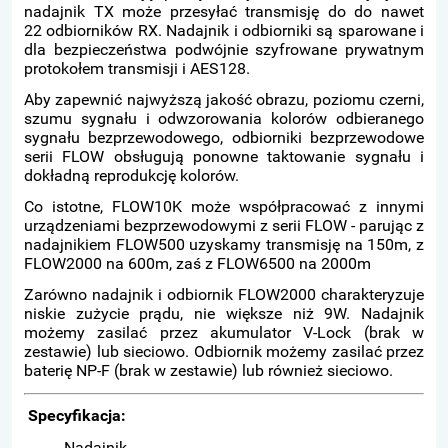
nadajnik TX może przesyłać transmisję do do nawet
22 odbiorników RX. Nadajnik i odbiorniki są sparowane i
dla bezpieczeństwa podwójnie szyfrowane prywatnym
protokołem transmisji i AES128.
Aby zapewnić najwyższą jakość obrazu, poziomu czerni,
szumu sygnału i odwzorowania kolorów odbieranego
sygnału bezprzewodowego, odbiorniki bezprzewodowe
serii FLOW obsługują ponowne taktowanie sygnału i
dokładną reprodukcję kolorów.
Co istotne, FLOW10K może współpracować z innymi
urządzeniami bezprzewodowymi z serii FLOW - parując z
nadajnikiem FLOW500 uzyskamy transmisję na 150m, z
FLOW2000 na 600m, zaś z FLOW6500 na 2000m
Zarówno nadajnik i odbiornik FLOW2000 charakteryzuje
niskie zużycie prądu, nie większe niż 9W. Nadajnik
możemy zasilać przez akumulator V-Lock (brak w
zestawie) lub sieciowo. Odbiornik możemy zasilać przez
baterię NP-F (brak w zestawie) lub również sieciowo.
Specyfikacja:
Nadajnik