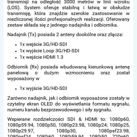
transmisji na odległość 3000 metrów w linii wzroku
(LOS). System oferuje stabilną i łatwą w obsłudze
transmisję, która znajdzie szerokie zastosowanie w
niezliczonej ilości profesjonalnych realizacji. Oferowany
zestaw składa się z jednego nadajnika i odbiornika.
Nadajnik (Tx) posiada 2 anteny dookólne oraz złącza:
1x wejście 3G/HD-SDI
1x wyjście Loop 3G/HD-SDI
1x wejście HDMI 1.3
Odbiornik (Rx) posiada wbudowaną kierunkową antenę
panelową o dużym wzmocnieniu oraz został
wyposażony w
1x wyjście 3G/HD-SDI
Zarówno nadajnik, jak i odbiornik wyposażone zostały w
czytelny ekran OLED do wyświetlania formatu sygnału,
numeru kanału bezprzewodowego i siły sygnału.
Wspierane rozdzielczości SDI & HDMI to: 1080p60,
1080p59.94, 1080p50, 1080p23.98, 1080p24; 1080p25,
1080p29.97, 1080p30, 1080psf23.98,
1080psf24, 1080i60, 1080i59.94, 1080i50, 720p60,