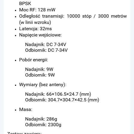
BPSK
Moc RF: 128 mW
Odległość transmisji: 10000 stóp / 3000 metrów
(w linii wzroku)
Latencja: 32ms
Napięcie wejściowe:
Nadajnik: DC 7-34V
Odbiornik: DC 7-34V
Pobór energii:
Nadajnik: 9W
Odbiornik: 9W
Wymiary (bez anteny):
Nadajnik: 66×106.5×24.7 (mm)
Odbiornik: 304.7×304.7×42.5 (mm)
Masa:
Nadajnik: 286g
Odbiornik: 2300g
Zestaw zawiera: