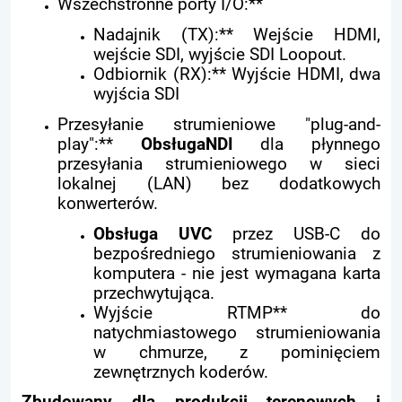
Wszechstronne porty I/O:**
Nadajnik (TX):** Wejście HDMI,
wejście SDI, wyjście SDI Loopout.
Odbiornik (RX):** Wyjście HDMI, dwa
wyjścia SDI
Przesyłanie strumieniowe "plug-and-
play":**
ObsługaNDI
dla płynnego
przesyłania strumieniowego w sieci
lokalnej (LAN) bez dodatkowych
konwerterów.
Obsługa UVC
przez USB-C do
bezpośredniego strumieniowania z
komputera - nie jest wymagana karta
przechwytująca.
Wyjście RTMP** do
natychmiastowego strumieniowania
w chmurze, z pominięciem
zewnętrznych koderów.