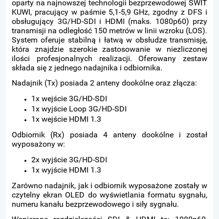
oparty na najnowszej technologii bezprzewodowej SWIT
KUWI, pracujący w paśmie 5,1-5,9 GHz, zgodny z DFS i
obsługujący 3G/HD-SDI i HDMI (maks. 1080p60) przy
transmisji na odległość 150 metrów w linii wzroku (LOS).
System oferuje stabilną i łatwą w obsłudze transmisję,
która znajdzie szerokie zastosowanie w niezliczonej
ilości profesjonalnych realizacji. Oferowany zestaw
składa się z jednego nadajnika i odbiornika.
Nadajnik (Tx) posiada 2 anteny dookólne oraz złącza:
1x wejście 3G/HD-SDI
1x wyjście Loop 3G/HD-SDI
1x wejście HDMI 1.3
Odbiornik (Rx) posiada 4 anteny dookólne i został
wyposażony w:
2x wyjście 3G/HD-SDI
1x wyjście HDMI 1.3
Zarówno nadajnik, jak i odbiornik wyposażone zostały w
czytelny ekran OLED do wyświetlania formatu sygnału,
numeru kanału bezprzewodowego i siły sygnału.