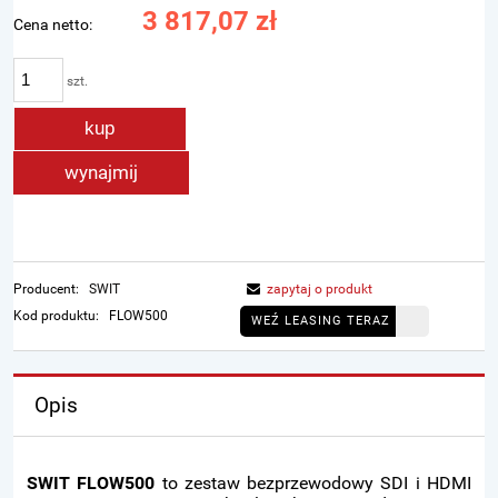
3 817,07 zł
Cena netto:
szt.
kup
wynajmij
Producent:
SWIT
zapytaj o produkt
Kod produktu:
FLOW500
WEŹ LEASING TERAZ
Opis
SWIT FLOW500
to zestaw bezprzewodowy SDI i HDMI