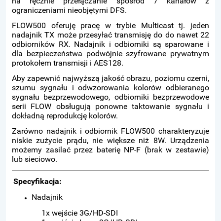
na ręcznie przełączanie spośród 7 kanałów z
ograniczeniami nieobjętymi DFS.
FLOW500 oferuję pracę w trybie Multicast tj. jeden
nadajnik TX może przesyłać transmisję do do nawet 22
odbiorników RX. Nadajnik i odbiorniki są sparowane i
dla bezpieczeństwa podwójnie szyfrowane prywatnym
protokołem transmisji i AES128.
Aby zapewnić najwyższą jakość obrazu, poziomu czerni,
szumu sygnału i odwzorowania kolorów odbieranego
sygnału bezprzewodowego, odbiorniki bezprzewodowe
serii FLOW obsługują ponowne taktowanie sygnału i
dokładną reprodukcję kolorów.
Zarówno nadajnik i odbiornik FLOW500 charakteryzuje
niskie zużycie prądu, nie większe niż 8W. Urządzenia
możemy zasilać przez baterię NP-F (brak w zestawie)
lub sieciowo.
Specyfikacja:
Nadajnik
1x wejście 3G/HD-SDI