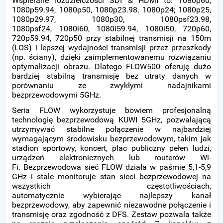
Wspierane rozdzielczości SDI & HDMI to: 1080p60,
1080p59.94, 1080p50, 1080p23.98, 1080p24; 1080p25,
1080p29.97, 1080p30, 1080psf23.98,
1080psf24, 1080i60, 1080i59.94, 1080i50, 720p60,
720p59.94, 720p50 przy stabilnej transmisji na 150m
(LOS) i lepszej wydajności transmisji przez przeszkody
(np. ściany), dzięki zaimplementowanemu rozwiązaniu
optymalizacji obrazu. Dlatego FLOW500 oferuję dużo
bardziej stabilną transmisję bez utraty danych w
porównaniu ze zwykłymi nadajnikami
bezprzewodowymi 5GHz.
Seria FLOW wykorzystuje bowiem profesjonalną
technologię bezprzewodową KUWI 5GHz, pozwalającą
utrzymywać stabilne połączenie w najbardziej
wymagającym środowisku bezprzewodowym, takim jak
stadion sportowy, koncert, plac publiczny pełen ludzi,
urządzeń elektronicznych lub routerów Wi-
Fi. Bezprzewodowa sieć FLOW działa w paśmie 5,1-5,9
GHz i stale monitoruje stan sieci bezprzewodowej na
wszystkich częstotliwościach,
automatycznie wybierając najlepszy kanał
bezprzewodowy, aby zapewnić niezawodne połączenie i
transmisję oraz zgodność z DFS. Zestaw pozwala także