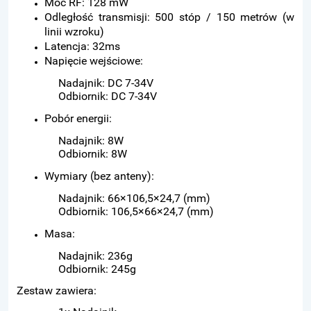
Moc RF: 128 mW
Odległość transmisji: 500 stóp / 150 metrów (w
linii wzroku)
Latencja: 32ms
Napięcie wejściowe:
Nadajnik: DC 7-34V
Odbiornik: DC 7-34V
Pobór energii:
Nadajnik: 8W
Odbiornik: 8W
Wymiary (bez anteny):
Nadajnik: 66×106,5×24,7 (mm)
Odbiornik: 106,5×66×24,7 (mm)
Masa:
Nadajnik: 236g
Odbiornik: 245g
Zestaw zawiera: