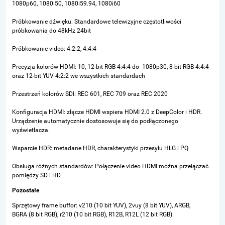
1080p60, 1080i50, 1080i59.94, 1080i60
Próbkowanie dźwięku: Standardowe telewizyjne częstotliwości
próbkowania do 48kHz 24bit
Próbkowanie video: 4:2:2, 4:4:4
Precyzja kolorów HDMI: 10, 12-bit RGB 4:4:4 do 1080p30, 8-bit RGB 4:4:4
oraz 12-bit YUV 4:2:2 we wszystkich standardach
Przestrzeń kolorów SDI: REC 601, REC 709 oraz REC 2020
Konfiguracja HDMI: złącze HDMI wspiera HDMI 2.0 z DeepColor i HDR.
Urządzenie automatycznie dostosowuje się do podłączonego
wyświetlacza.
Wsparcie HDR: metadane HDR, charakterystyki przesyłu HLG i PQ
Obsługa różnych standardów: Połączenie video HDMI można przełączać
pomiędzy SD i HD
Pozostałe
Sprzętowy frame buffor: v210
(10 bit YUV),
2vuy
(8 bit YUV),
ARGB,
BGRA
(8 bit RGB),
r210
(10 bit RGB),
R12B, R12L
(12 bit RGB).