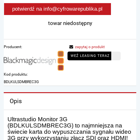
potwierdź na info@cyfrowarepublika.pl
towar niedostępny
Producent:
zapytaj o produkt
WEŹ LEASING TERAZ
Kod produktu:
BDLKULSDMBREC3G
Opis
Ultrastudio Monitor 3G
(BDLKULSDMBREC3G) to najmniejsza na
świecie karta do wypuszczania sygnału wideo
3G przy wykorzystaniu złącz SDI oraz HDMI!