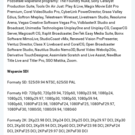
Pozostałe wspierane programy: The Foundry Nuke, Sony Catalyst
Production Suite, Tools On Air Just: Play & Live, Magix Movie Edit Pro
Premium, Corel VideoStudio Pro, CyberLink PowerDirector, Grass Valley
Edius, Softron Mreplay, Telestream Wirecast, Livestream Studio, Resolume
Arena, Vegas Creative Software Vegas Pro, VidblasterX Studio and
Broadcast, Unimedia Technologies UniplayOne and Uniplay-CG, CasparCG
Server, Magicsoft CG, Xsplit Broadcaster, DevTek Easy Media Suite, Boinx
Software MimoLive, StudioCoast vMix, Renewed Vision ProPresenter,
Ventuz Director, Class X Liveboard and CoralCG, Open Broadcaster
Software Studio, Nautilus Studio Nemo3D, Burst Video Webclip2Go,
Derivative TouchDesigner, Assimilate Scratch and Live Assist, NewBlue
Title Live and
Titler Pro,
SGO Mistika, Zoom.
Wsparcie SDI
Formaty SD: 525i59.94 NTSC, 625i50 PAL
Formaty HD: 720p50, 720p59.94, 720p60, 1080p23.98, 1080p24,
1080p25, 1080p29.97, 1080p30, 1080p50, 1080p59.94,
1080p60, 1080PsF23.98, 1080PsF24, 1080PsF25, 1080PsF29.97,
1080PsF30, 1080i50, 1080i59.94, 1080i60
Formaty 2K:
2Kp23.98 DCI,
2Kp24 DCI,
2Kp25 DCI,
2Kp29.97 DCI,
2Kp30
DCI,
2Kp50 DCI,
2Kp59.94 DCI,
2Kp60 DCI,
2KPsF23.98 DCI,
2KPsF24
DCI,
2KPsF25 DCI,
2KPsF29.97 DCI,
2KPsF30 DCI