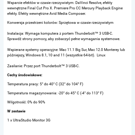
Wsparcie efektów w czasie rzeczywistym: DaVinci Resolve, efekty
wewnętrzne Final Cut Pro X. Premiere Pro CC Mercury Playback Engine
efekty. Efekty wewnętrzne Avid Media Composer.
Konwersja przestrzeni kolorów: Sprzętowa w czasie rzeczywistym
Instalacja: Wymaga komputera z portem Thunderbolt™ 3 USB-C.
Sprawdź
strony pomocy
, aby zobaczyć pełne wymagania systemowe.
Wspierane systemy operacyjne: Mac 11.1 Big Sur, Mac 12.0 Monterey lub
późniejszy, Windows 8.1, 10 and 11 (wszystkie 64-bit). Linux
Zasilanie: Przez port Thunderbolt™ 3 USB-C.
Cechy środowiskowe:
Temperatura pracy: 5° do 40° C (32° do 104° F)
Temperatura magazynowania: -20° do 45° C (-4° do 113° F)
Wilgotność: 0% do 90%
W zestawie
1 x UltraStudio Monitor 3G