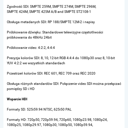
Zgodność SDI: SMPTE 259M, SMPTE 274M, SMPTE 296M,
SMPTE 424M,
SMPTE 425M A/B
and
SMPTE ST2108-1
Obsługa metadanych SDI: RP 188/SMPTE 12M-2 i napisy
Próbkowanie dźwięku: Standardowe telewizyjne częstotliwości
próbkowania do 48kHz 24bit
Próbkowanie video: 4:2:2, 4:4:4
Precyzja kolorów SDI: 8, 10, 12-bit RGB 4:4:4 do 1080p30 oraz 8, 10-bit
YUV 4:2:2 we wszystkich standardach
Przestrzeń kolorów SDI: REC 601, REC 709 oraz REC 2020
Obsługa różnych standardów SDI: Połączenie video SDI można przełączać
pomiędzy SD i HD
Wsparcie HDI
Formaty SD: 525i59.94 NTSC, 625i50 PAL
Formaty HD: 720p50, 720p59.94, 720p60, 1080p23.98, 1080p24,
1080p25, 1080p29.97, 1080p30, 1080p50, 1080p59.94,