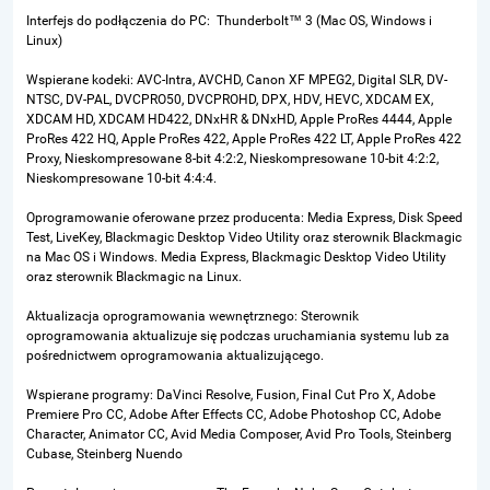
Interfejs do podłączenia do PC: Thunderbolt™ 3 (Mac OS, Windows i
Linux)
Wspierane kodeki: AVC-Intra, AVCHD, Canon XF MPEG2, Digital SLR, DV-
NTSC, DV-PAL, DVCPRO50, DVCPROHD, DPX, HDV, HEVC, XDCAM EX,
XDCAM HD, XDCAM HD422, DNxHR & DNxHD, Apple ProRes 4444, Apple
ProRes 422 HQ, Apple ProRes 422, Apple ProRes 422 LT, Apple ProRes 422
Proxy, Nieskompresowane 8-bit 4:2:2, Nieskompresowane 10-bit 4:2:2,
Nieskompresowane
10-bit 4:4:4.
Oprogramowanie oferowane przez producenta:
Media Express, Disk Speed
Test, LiveKey, Blackmagic Desktop Video Utility oraz sterownik Blackmagic
na Mac OS i Windows. Media Express, Blackmagic Desktop Video Utility
oraz sterownik Blackmagic na Linux.
Aktualizacja oprogramowania wewnętrznego: Sterownik
oprogramowania aktualizuje się podczas uruchamiania systemu lub za
pośrednictwem oprogramowania aktualizującego.
Wspierane programy: DaVinci Resolve, Fusion, Final Cut Pro X, Adobe
Premiere Pro CC, Adobe After Effects CC, Adobe Photoshop CC, Adobe
Character, Animator CC, Avid Media Composer, Avid Pro Tools, Steinberg
Cubase, Steinberg Nuendo